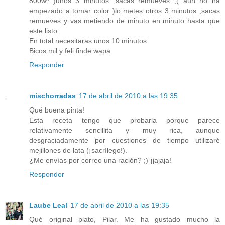
800wº )unos 3 minutos ,sacas remueves ,( aun no ha
empezado a tomar color )lo metes otros 3 minutos ,sacas
remueves y vas metiendo de minuto en minuto hasta que
este listo.
En total necesitaras unos 10 minutos.
Bicos mil y feli finde wapa.
Responder
mischorradas
17 de abril de 2010 a las 19:35
Qué buena pinta!
Esta receta tengo que probarla porque parece
relativamente sencillita y muy rica, aunque
desgraciadamente por cuestiones de tiempo utilizaré
mejillones de lata (¡sacrílego!).
¿Me envías por correo una ración? ;) ¡jajaja!
Responder
Laube Leal
17 de abril de 2010 a las 19:35
Qué original plato, Pilar. Me ha gustado mucho la