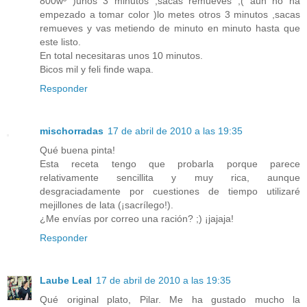
800wº )unos 3 minutos ,sacas remueves ,( aun no ha
empezado a tomar color )lo metes otros 3 minutos ,sacas
remueves y vas metiendo de minuto en minuto hasta que
este listo.
En total necesitaras unos 10 minutos.
Bicos mil y feli finde wapa.
Responder
mischorradas
17 de abril de 2010 a las 19:35
Qué buena pinta!
Esta receta tengo que probarla porque parece
relativamente sencillita y muy rica, aunque
desgraciadamente por cuestiones de tiempo utilizaré
mejillones de lata (¡sacrílego!).
¿Me envías por correo una ración? ;) ¡jajaja!
Responder
Laube Leal
17 de abril de 2010 a las 19:35
Qué original plato, Pilar. Me ha gustado mucho la