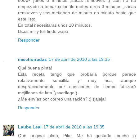
800wº )unos 3 minutos ,sacas remueves ,( aun no ha
empezado a tomar color )lo metes otros 3 minutos ,sacas
remueves y vas metiendo de minuto en minuto hasta que
este listo.
En total necesitaras unos 10 minutos.
Bicos mil y feli finde wapa.
Responder
mischorradas
17 de abril de 2010 a las 19:35
Qué buena pinta!
Esta receta tengo que probarla porque parece
relativamente sencillita y muy rica, aunque
desgraciadamente por cuestiones de tiempo utilizaré
mejillones de lata (¡sacrílego!).
¿Me envías por correo una ración? ;) ¡jajaja!
Responder
Laube Leal
17 de abril de 2010 a las 19:35
Qué original plato, Pilar. Me ha gustado mucho la