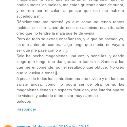
podías meter los moldes, me caían gruesas gotas de sudor,
y no era por el calor, al pensar que eso me hubiera
sucedido a mí.
Rápidamente me serené ya que como no tengo tantos
moldes, solo de flanes de esos de aluminio, esa situación
creo que no tendré la mala suerte de vivirla.
Pero de todo se extrae enseñanzas, y la que he sacado yo,
es que antes de comprar algo tengo que medir, no vaya a
ser que me pase como a ti jj.
Solo he hecho magdalenas una vez, y sencillas, y desde
luego que tengo que dar gracias a todos los Santos a los
que me encomendé, por el resultado que obtuve. No creo
que lo vuelva a tener jj.
A pesar de todos los contratiempos que tuviste y de los que
saliste airosa, como no podía ser de otra forma, las
magdalenas tienen un aspecto fabuloso, ese interior aparte
de vistoso y colorido debe estar muy sabroso.
Saludos
Responder
mamen
16 de junio de 2010 a las 20:17