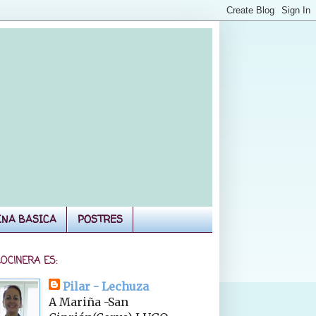
INA BASICA
POSTRES
COCINERA ES:
Pilar - Lechuza
A Mariña -San