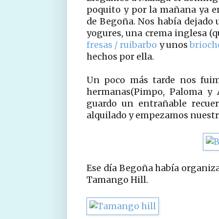
poquito y por la mañana ya e
de Begoña. Nos había dejado u
yogures, una crema inglesa (q
fresas / ruibarbo
y unos
brioch
hechos por ella.
Un poco más tarde nos fuim
hermanas(Pimpo, Paloma y A
guardo un entrañable recue
alquilado y empezamos nuestr
Ese día Begoña había organiza
Tamango Hill.