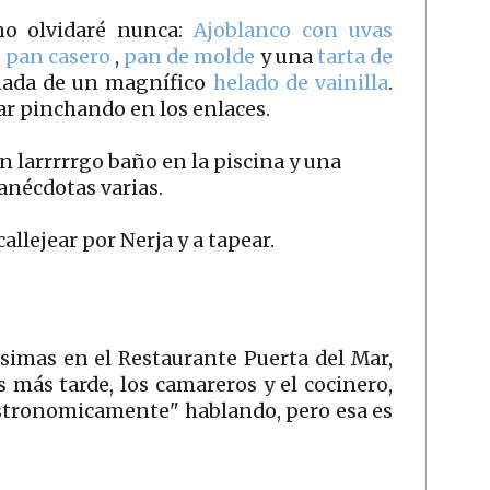
o olvidaré nunca:
Ajoblanco con uvas
,
pan casero
,
pan de molde
y una
tarta de
da de un magnífico
helado de vainilla
.
ar pinchando en los enlaces.
 larrrrrgo baño en la piscina y una
 anécdotas varias.
callejear por Nerja y a tapear.
imas en el Restaurante Puerta del Mar,
 más tarde, los camareros y el cocinero,
astronomicamente" hablando, pero esa es