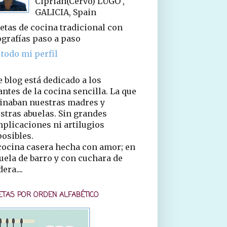
Ciprián(Cervo) LUGO ,
GALICIA, Spain
etas de cocina tradicional con
ografías paso a paso
 todo mi perfil
e blog está dedicado a los
ntes de la cocina sencilla. La que
inaban nuestras madres y
stras abuelas. Sin grandes
plicaciones ni artilugios
osibles.
cocina casera hecha con amor; en
uela de barro y con cuchara de
era....
ETAS POR ORDEN ALFABÉTICO