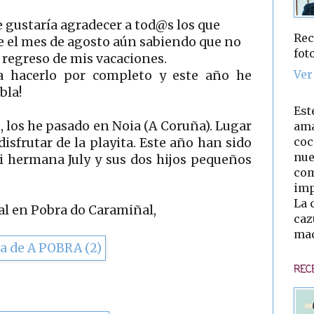
 gustaría agradecer a tod@s los que
Rec
e el mes de agosto aún sabiendo que no
fot
el regreso de mis vacaciones.
Ver
 hacerlo por completo y este año he
bla!
Est
, los he pasado en Noia (A Coruña). Lugar
ama
coc
disfrutar de la playita. Este año han sido
nue
mi hermana July y sus dos hijos pequeños
com
imp
La 
al en Pobra do Caramiñal,
caz
mad
REC