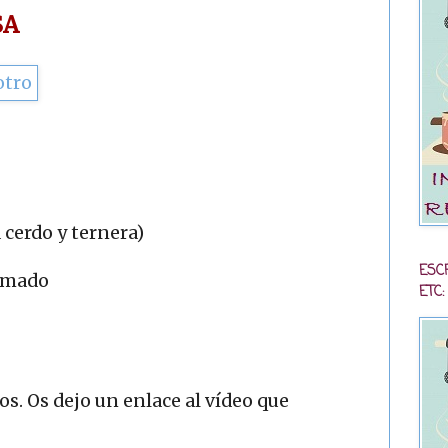
SA
 cerdo y ternera)
ESC
humado
ETC:
os. Os dejo un enlace al vídeo que