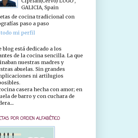
Ciprián(Cervo) LUGO ,
GALICIA, Spain
etas de cocina tradicional con
ografías paso a paso
 todo mi perfil
e blog está dedicado a los
ntes de la cocina sencilla. La que
inaban nuestras madres y
stras abuelas. Sin grandes
plicaciones ni artilugios
osibles.
cocina casera hecha con amor; en
uela de barro y con cuchara de
era....
ETAS POR ORDEN ALFABÉTICO