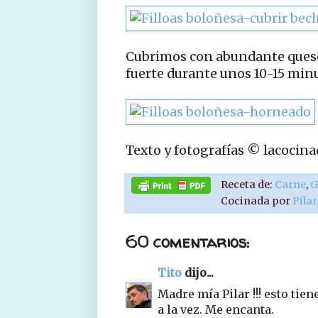
Cubrimos con abundante queso
fuerte durante unos 10-15 min
Texto y fotografías © lacocin
Receta de:
Carne
,
G
Cocinada por
Pila
60 comentarios:
Tito
dijo...
Madre mía Pilar !!! esto tie
a la vez. Me encanta.