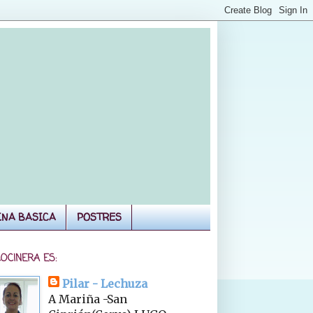
INA BASICA
POSTRES
COCINERA ES:
Pilar - Lechuza
A Mariña -San