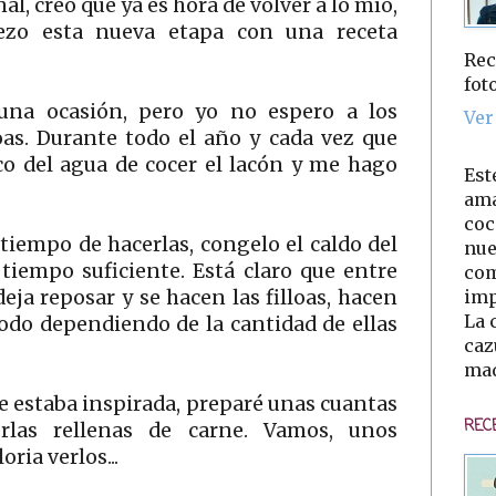
l, creo que ya es hora de volver a lo mío,
iezo esta nueva etapa con una receta
Rec
fot
una ocasión, pero yo no espero a los
Ver
loas. Durante todo el año y cada vez que
co del agua de cocer el lacón y me hago
Est
ama
coc
tiempo de hacerlas, congelo el caldo del
nue
tiempo suficiente. Está claro que entre
com
imp
eja reposar y se hacen las filloas, hacen
La 
odo dependiendo de la cantidad de ellas
caz
mad
ue estaba inspirada, preparé unas cuantas
REC
las rellenas de carne. Vamos, unos
ria verlos...