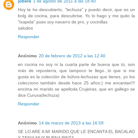
jobera
1 de agosto de 2011 a las 18:40
Hoy te he descubierto, "lechuza" y puedo decir, que es un
bolg de cocina, para descubrise. Yo lo hago y me quito la
"txapela" pues soy navarro de pro, y cocinillas
saludos
Responder
Anónimo
20 de febrero de 2012 a las 12:40
en cocina no soy ni la cuarta parte de buena que tú, son
más de repostería, que tampoco te llego...lo que si me
gusta es la colección de búhos-lechuzas que tienes, yo los
colecciono también desde hace 25 años:) me encantan!!!
encima mi marido se apelloda Crujeiras, que en gallego se
dice Curuxa(lechuza)
Responder
Anónimo
14 de marzo de 2013 a las 16:59
SE LO ARE A MI MARIDO,QUE LE ENCANTA EL BACALAO
Y TENIA MUY BUENA PINTA