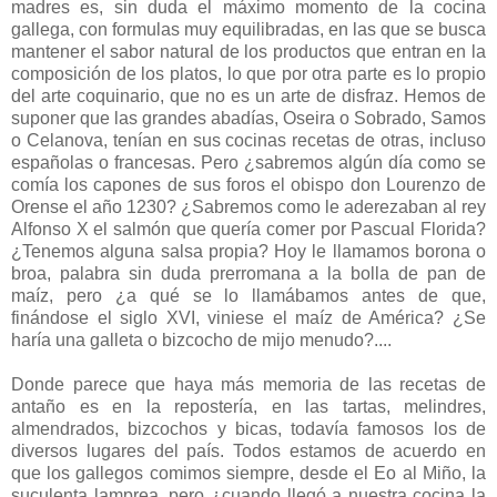
madres es, sin duda el máximo momento de la cocina
gallega, con formulas muy equilibradas, en las que se busca
mantener el sabor natural de los productos que entran en la
composición de los platos, lo que por otra parte es lo propio
del arte coquinario, que no es un arte de disfraz. Hemos de
suponer que las grandes abadías, Oseira o Sobrado, Samos
o Celanova, tenían en sus cocinas recetas de otras, incluso
españolas o francesas. Pero ¿sabremos algún día como se
comía los capones de sus foros el obispo don Lourenzo de
Orense el año 1230? ¿Sabremos como le aderezaban al rey
Alfonso X el salmón que quería comer por Pascual Florida?
¿Tenemos alguna salsa propia? Hoy le llamamos borona o
broa, palabra sin duda prerromana a la bolla de pan de
maíz, pero ¿a qué se lo llamábamos antes de que,
finándose el siglo XVI, viniese el maíz de América? ¿Se
haría una galleta o bizcocho de mijo menudo?....
Donde parece que haya más memoria de las recetas de
antaño es en la repostería, en las tartas, melindres,
almendrados, bizcochos y bicas, todavía famosos los de
diversos lugares del país. Todos estamos de acuerdo en
que los gallegos comimos siempre, desde el Eo al Miño, la
suculenta lamprea, pero ¿cuando llegó a nuestra cocina la