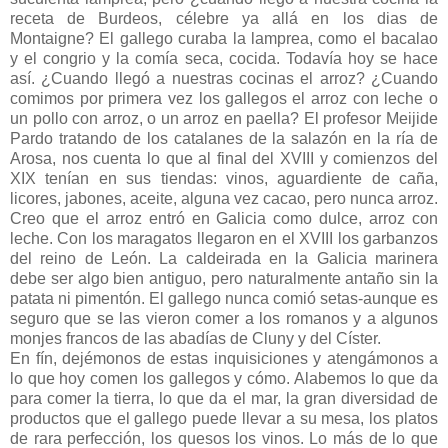
receta de Burdeos, célebre ya allá en los dias de
Montaigne? El gallego curaba la lamprea, como el bacalao
y el congrio y la comía seca, cocida. Todavía hoy se hace
así. ¿Cuando llegó a nuestras cocinas el arroz? ¿Cuando
comimos por primera vez los gallegos el arroz con leche o
un pollo con arroz, o un arroz en paella? El profesor Meijide
Pardo tratando de los catalanes de la salazón en la ría de
Arosa, nos cuenta lo que al final del XVIII y comienzos del
XIX tenían en sus tiendas: vinos, aguardiente de caña,
licores, jabones, aceite, alguna vez cacao, pero nunca arroz.
Creo que el arroz entró en Galicia como dulce, arroz con
leche. Con los maragatos llegaron en el XVIII los garbanzos
del reino de León. La caldeirada en la Galicia marinera
debe ser algo bien antiguo, pero naturalmente antaño sin la
patata ni pimentón. El gallego nunca comió setas-aunque es
seguro que se las vieron comer a los romanos y a algunos
monjes francos de las abadías de Cluny y del Císter.
En fín, dejémonos de estas inquisiciones y atengámonos a
lo que hoy comen los gallegos y cómo. Alabemos lo que da
para comer la tierra, lo que da el mar, la gran diversidad de
productos que el gallego puede llevar a su mesa, los platos
de rara perfección, los quesos los vinos. Lo más de lo que