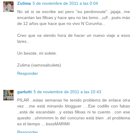
Zulima
5 de noviembre de 2011 a las 0:04
No sé si se escribe así pero "eu perdonoute"...jajaja...me
encantan las filloas y hace qeu no las tomo...¡uf!...pués más
de 12 años que hace que no vivo N´Corunha...
Creo que va siendo hora de hacer un nuevo viaje a esos
lares...
Un besote, mi solete.
Zulima (vamosalculete)
Responder
garlutti
5 de noviembre de 2011 a las 10:43
PILAR ..estas semanas he tenido problems de enlace otra
vez ...me está minando blogguer ....Ese codillo con fabas
..está de escandalo ..y estas filloas ni te cuento ..con ese
quesito ..uhmmmm lo del concurso está bien ..el problema
es el tiempo ....bsssMARIMI
Responder