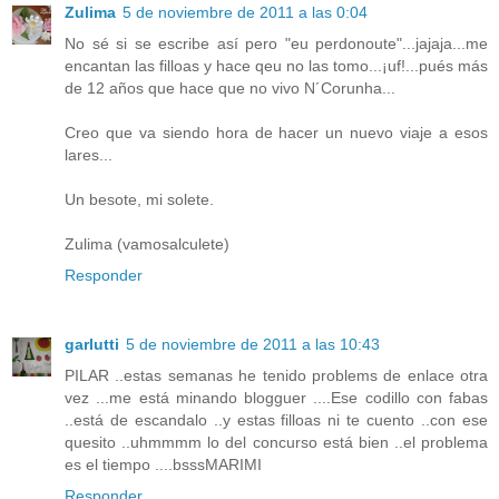
Zulima
5 de noviembre de 2011 a las 0:04
No sé si se escribe así pero "eu perdonoute"...jajaja...me
encantan las filloas y hace qeu no las tomo...¡uf!...pués más
de 12 años que hace que no vivo N´Corunha...
Creo que va siendo hora de hacer un nuevo viaje a esos
lares...
Un besote, mi solete.
Zulima (vamosalculete)
Responder
garlutti
5 de noviembre de 2011 a las 10:43
PILAR ..estas semanas he tenido problems de enlace otra
vez ...me está minando blogguer ....Ese codillo con fabas
..está de escandalo ..y estas filloas ni te cuento ..con ese
quesito ..uhmmmm lo del concurso está bien ..el problema
es el tiempo ....bsssMARIMI
Responder