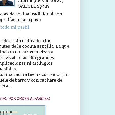
Ciprián(Cervo) LUGO ,
GALICIA, Spain
etas de cocina tradicional con
ografías paso a paso
 todo mi perfil
e blog está dedicado a los
ntes de la cocina sencilla. La que
inaban nuestras madres y
stras abuelas. Sin grandes
plicaciones ni artilugios
osibles.
cocina casera hecha con amor; en
uela de barro y con cuchara de
era....
ETAS POR ORDEN ALFABÉTICO