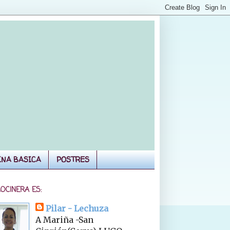
INA BASICA
POSTRES
COCINERA ES:
Pilar - Lechuza
A Mariña -San