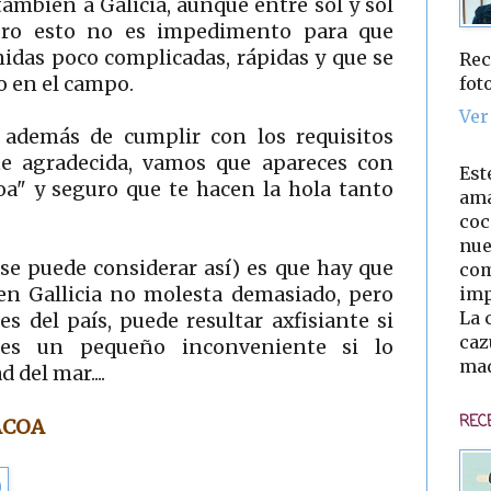
tambien a Galicia, aunque entre sol y sol
ero esto no es impedimento para que
idas poco complicadas, rápidas y que se
Rec
fot
o en el campo.
Ver
, además de cumplir con los requisitos
e agradecida, vamos que apareces con
Est
oa" y seguro que te hacen la hola tanto
ama
coc
nue
 se puede considerar así) es que hay que
com
imp
en Gallicia no molesta demasiado, pero
La 
 del país, puede resultar axfisiante si
caz
, es un pequeño inconveniente si lo
mad
del mar....
REC
ACOA