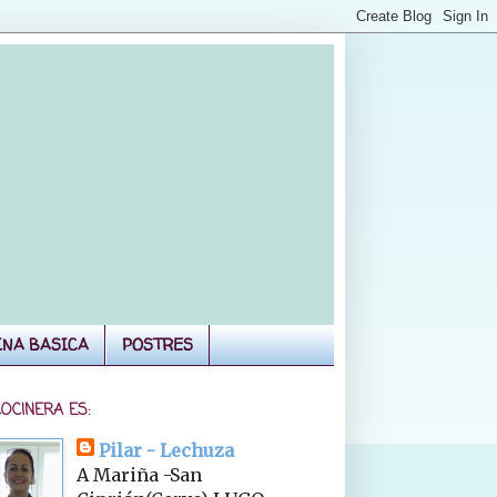
INA BASICA
POSTRES
COCINERA ES:
Pilar - Lechuza
A Mariña -San