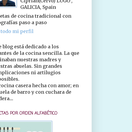
Ciprián(Cervo) LUGO ,
GALICIA, Spain
etas de cocina tradicional con
ografías paso a paso
 todo mi perfil
e blog está dedicado a los
ntes de la cocina sencilla. La que
inaban nuestras madres y
stras abuelas. Sin grandes
plicaciones ni artilugios
osibles.
cocina casera hecha con amor; en
uela de barro y con cuchara de
era....
ETAS POR ORDEN ALFABÉTICO