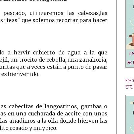
pescado, utilizaremos las cabezas,las
tes "feas" que solemos recortar para hacer
o a hervir cubierto de agua a la que
il, un trocito de cebolla, una zanahoria,
duritas que a veces están a punto de pasar
l es bienvenido.
ESC
ETC:
s cabecitas de langostinos, gambas o
tas en una cucharada de aceite con unos
 las añadimos a la olla donde hierven las
ito rosado y muy rico.