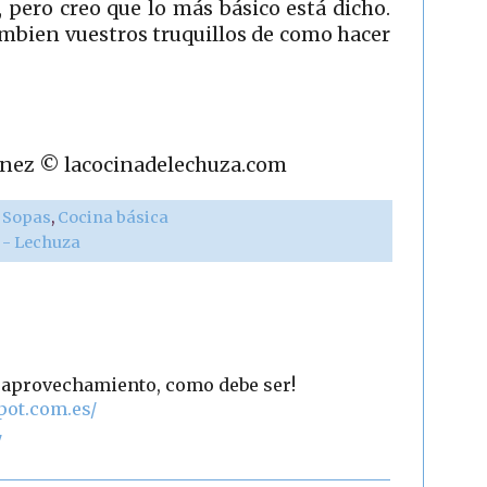
 pero creo que lo más básico está dicho.
mbien vuestros truquillos de como hacer
rtínez © lacocinadelechuza.com
y Sopas
,
Cocina básica
r - Lechuza
e aprovechamiento, como debe ser!
pot.com.es/
7