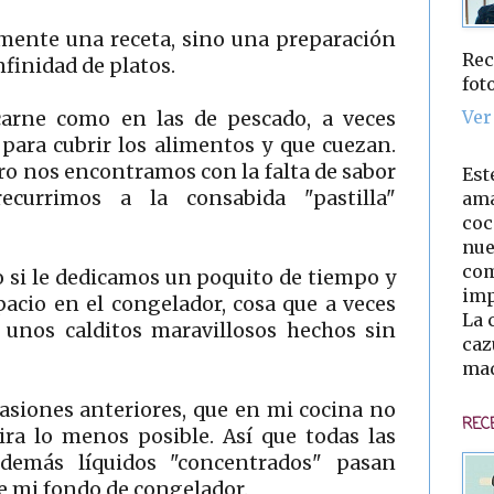
mente una receta, sino una preparación
Rec
finidad de platos.
fot
Ver
arne como en las de pescado, a veces
para cubrir los alimentos y que cuezan.
ero nos encontramos con la falta de sabor
Est
currimos a la consabida "pastilla"
ama
coc
nue
com
o si le dedicamos un poquito de tiempo y
imp
acio en el congelador, cosa que a veces
La 
 unos calditos maravillosos hechos sin
caz
mad
casiones anteriores, que en mi cocina no
REC
ira lo menos posible. Así que todas las
 demás líquidos "concentrados" pasan
e mi fondo de congelador.