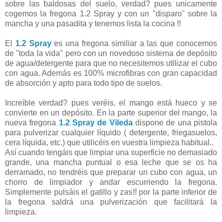
sobre las baldosas del suelo, verdad? pues unicamente
cogemos la fregona 1.2 Spray y con un "disparo" sobre la
mancha y una pasadita y tenemos lista la cocina !!
El
1.2 Spray
es una fregona similiar a las que conocemos
de "toda la vida" pero con un novedoso sistema de depósito
de agua/detergente para que no necesitemos utilizar el cubo
con agua. Además es 100% microfibras con gran capacidad
de absorción y apto para todo tipo de suelos.
Increíble verdad? pues veréis, el mango está hueco y se
convierte en un depósito. En la parte superior del mango, la
nueva fregona
1.2 Spray de Vileda
dispone de una pistola
para pulverizar cualquier líquido ( detergente, friegasuelos,
cera líquida, etc.) que utilicéis en vuestra limpieza habitual..
Así cuando tengáis que limpiar una superficie no demasiado
grande, una mancha puntual o esa leche que se os ha
derramado, no tendréis que preparar un cubo con agua, un
chorro de limpiador y andar escurriendo la fregona.
Simplemente pulsáis el gatillo y zas!! por la parte inferior de
la fregona saldrá una pulverización que facilitará la
limpieza.