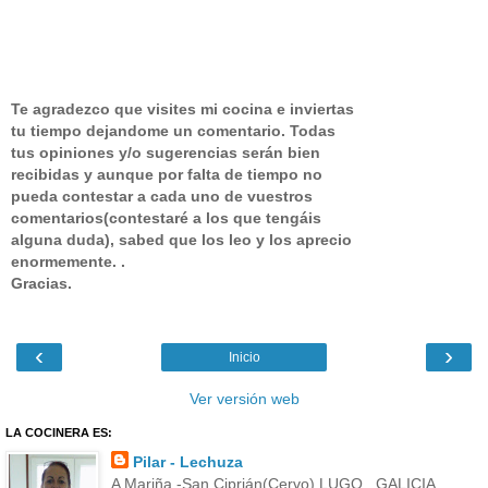
Te agradezco que visites mi cocina e inviertas
tu tiempo dejandome un comentario.
Todas
tus opiniones y/o sugerencias serán bien
recibidas y aunque por falta de tiempo no
pueda contestar a cada uno de vuestros
comentarios(contestaré a los que tengáis
alguna duda), sabed que los leo y los aprecio
enormemente. .
Gracias.
‹
›
Inicio
Ver versión web
LA COCINERA ES:
Pilar - Lechuza
A Mariña -San Ciprián(Cervo) LUGO , GALICIA,