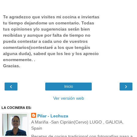
Te agradezco que visites mi cocina e inviertas
tu tiempo dejandome un comentario.
Todas
tus opiniones y/o sugerencias serán bien
recibidas y aunque por falta de tiempo no
pueda contestar a cada uno de vuestros
comentarios(contestaré a los que tengáis
alguna duda), sabed que los leo y los aprecio
enormemente. .
Gracias.
‹
›
Inicio
Ver versión web
LA COCINERA ES:
Pilar - Lechuza
A Mariña -San Ciprián(Cervo) LUGO , GALICIA,
Spain
Recetas de cocina tradicional con fotografías paso a