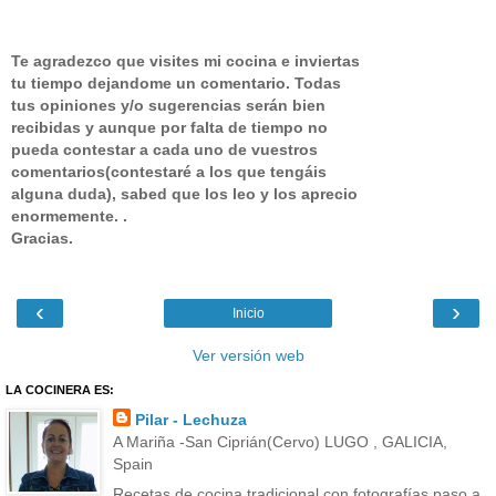
Te agradezco que visites mi cocina e inviertas
tu tiempo dejandome un comentario.
Todas
tus opiniones y/o sugerencias serán bien
recibidas y aunque por falta de tiempo no
pueda contestar a cada uno de vuestros
comentarios(contestaré a los que tengáis
alguna duda), sabed que los leo y los aprecio
enormemente. .
Gracias.
‹
›
Inicio
Ver versión web
LA COCINERA ES:
Pilar - Lechuza
A Mariña -San Ciprián(Cervo) LUGO , GALICIA,
Spain
Recetas de cocina tradicional con fotografías paso a