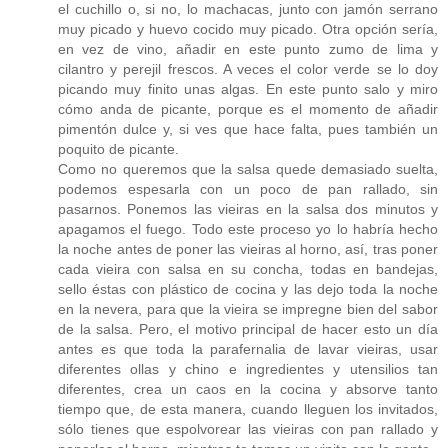
el cuchillo o, si no, lo machacas, junto con jamón serrano
muy picado y huevo cocido muy picado. Otra opción sería,
en vez de vino, añadir en este punto zumo de lima y
cilantro y perejil frescos. A veces el color verde se lo doy
picando muy finito unas algas. En este punto salo y miro
cómo anda de picante, porque es el momento de añadir
pimentón dulce y, si ves que hace falta, pues también un
poquito de picante.
Como no queremos que la salsa quede demasiado suelta,
podemos espesarla con un poco de pan rallado, sin
pasarnos. Ponemos las vieiras en la salsa dos minutos y
apagamos el fuego. Todo este proceso yo lo habría hecho
la noche antes de poner las vieiras al horno, así, tras poner
cada vieira con salsa en su concha, todas en bandejas,
sello éstas con plástico de cocina y las dejo toda la noche
en la nevera, para que la vieira se impregne bien del sabor
de la salsa. Pero, el motivo principal de hacer esto un día
antes es que toda la parafernalia de lavar vieiras, usar
diferentes ollas y chino e ingredientes y utensilios tan
diferentes, crea un caos en la cocina y absorve tanto
tiempo que, de esta manera, cuando lleguen los invitados,
sólo tienes que espolvorear las vieiras con pan rallado y