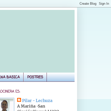
INA BASICA
POSTRES
COCINERA ES:
Pilar - Lechuza
A Mariña -San