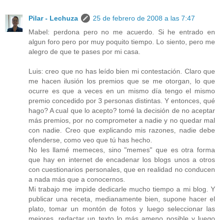
Pilar - Lechuza
25 de febrero de 2008 a las 7:47
Mabel: perdona pero no me acuerdo. Si he entrado en
algun foro pero por muy poquito tiempo. Lo siento, pero me
alegro de que te pases por mi casa.
Luis: creo que no has leído bien mi contestación. Claro que
me hacen ilusión los premios que se me otorgan, lo que
ocurre es que a veces en un mismo día tengo el mismo
premio concedido por 3 personas distintas. Y entonces, qué
hago? A cual que lo acepto? tomé la decisión de no aceptar
más premios, por no comprometer a nadie y no quedar mal
con nadie. Creo que explicando mis razones, nadie debe
ofenderse, como veo que tú has hecho.
No les llamé memeces, sino "memes" que es otra forma
que hay en internet de encadenar los blogs unos a otros
con cuestionarios personales, que en realidad no conducen
a nada más que a conocernos.
Mi trabajo me impide dedicarle mucho tiempo a mi blog. Y
publicar una receta, medianamente bien, supone hacer el
plato, tomar un montón de fotos y luego seleccionar las
mejores, redactar un texto lo más ameno posible y luego