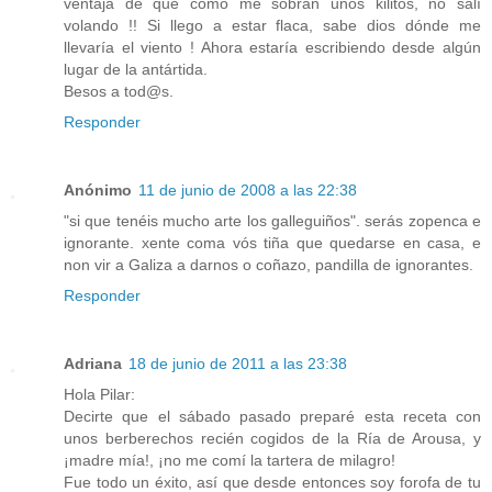
ventaja de que como me sobran unos kilitos, no salí
volando !! Si llego a estar flaca, sabe dios dónde me
llevaría el viento ! Ahora estaría escribiendo desde algún
lugar de la antártida.
Besos a tod@s.
Responder
Anónimo
11 de junio de 2008 a las 22:38
"si que tenéis mucho arte los galleguiños". serás zopenca e
ignorante. xente coma vós tiña que quedarse en casa, e
non vir a Galiza a darnos o coñazo, pandilla de ignorantes.
Responder
Adriana
18 de junio de 2011 a las 23:38
Hola Pilar:
Decirte que el sábado pasado preparé esta receta con
unos berberechos recién cogidos de la Ría de Arousa, y
¡madre mía!, ¡no me comí la tartera de milagro!
Fue todo un éxito, así que desde entonces soy forofa de tu