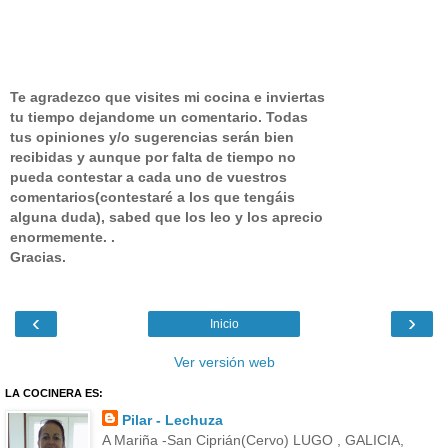
Te agradezco que visites mi cocina e inviertas
tu tiempo dejandome un comentario.
Todas
tus opiniones y/o sugerencias serán bien
recibidas y aunque por falta de tiempo no
pueda contestar a cada uno de vuestros
comentarios(contestaré a los que tengáis
alguna duda), sabed que los leo y los aprecio
enormemente. .
Gracias.
‹
›
Inicio
Ver versión web
LA COCINERA ES:
Pilar - Lechuza
A Mariña -San Ciprián(Cervo) LUGO , GALICIA,