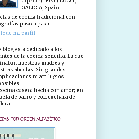
Ciprián(Cervo) LUGO ,
GALICIA, Spain
etas de cocina tradicional con
ografías paso a paso
 todo mi perfil
e blog está dedicado a los
ntes de la cocina sencilla. La que
inaban nuestras madres y
stras abuelas. Sin grandes
plicaciones ni artilugios
osibles.
cocina casera hecha con amor; en
uela de barro y con cuchara de
era....
ETAS POR ORDEN ALFABÉTICO