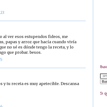
:23
o al ver esos estupendos fideos, me
as, papas y arroz que hacía cuando vivía
ue no sé es dónde tengo la receta, y lo
engo que probar. besos.
35
Busc
 y tu receta es muy apetecible. Descansa
Si q
56