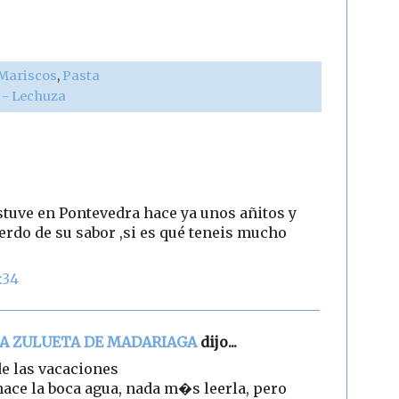
Mariscos
,
Pasta
r - Lechuza
stuve en Pontevedra hace ya unos añitos y
erdo de su sabor ,si es qué teneis mucho
:34
NA ZULUETA DE MADARIAGA
dijo...
de las vacaciones
hace la boca agua, nada m�s leerla, pero