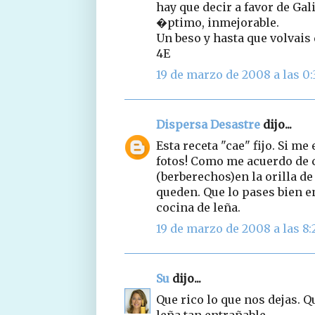
hay que decir a favor de Gal
�ptimo, inmejorable.
Un beso y hasta que volvais
4E
19 de marzo de 2008 a las 0:
Dispersa Desastre
dijo...
Esta receta "cae" fijo. Si m
fotos! Como me acuerdo de c
(berberechos)en la orilla de
queden. Que lo pases bien e
cocina de leña.
19 de marzo de 2008 a las 8:
Su
dijo...
Que rico lo que nos dejas. Q
leña tan entrañable.