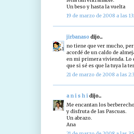
Un beso y hasta la vuelta
19 de marzo de 2008 a las 13
jirbanaso
dijo...
no tiene que ver mucho, per
acordé de un caldo de almej
en mi primera vivienda. Lo q
que si sé es que la tuya la t
21 de marzo de 2008 a las 2:
a n i s h i
dijo...
Me encantan los berberechos
y disfruta de las Pascuas.
Un abrazo.
Ana
21 de marzo de 2008 a las 3: