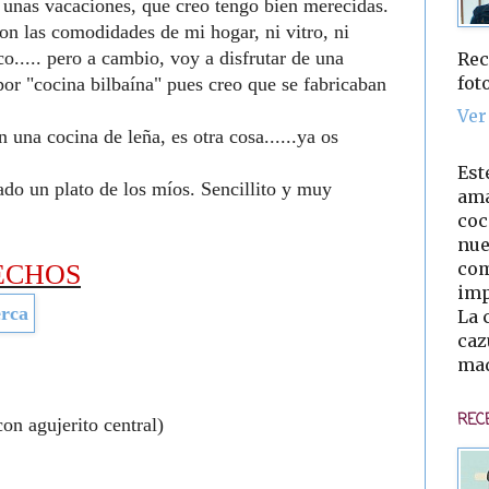
e unas vacaciones, que creo tengo bien merecidas.
on las comodidades de mi hogar, ni vitro, ni
co..... pero a cambio, voy a disfrutar de una
Rec
fot
por "cocina bilbaína" pues creo que se fabricaban
Ver
 una cocina de leña, es otra cosa......ya os
Est
ado un plato de los míos. Sencillito y muy
ama
coc
nue
com
ECHOS
imp
La 
caz
mad
REC
con agujerito central)