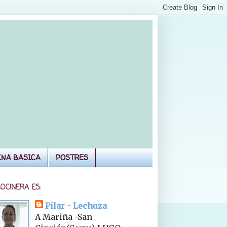
INA BASICA
POSTRES
COCINERA ES:
Pilar - Lechuza
A Mariña -San