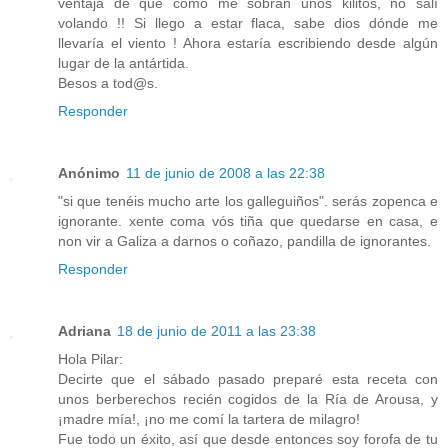
ventaja de que como me sobran unos kilitos, no salí
volando !! Si llego a estar flaca, sabe dios dónde me
llevaría el viento ! Ahora estaría escribiendo desde algún
lugar de la antártida.
Besos a tod@s.
Responder
Anónimo
11 de junio de 2008 a las 22:38
"si que tenéis mucho arte los galleguiños". serás zopenca e
ignorante. xente coma vós tiña que quedarse en casa, e
non vir a Galiza a darnos o coñazo, pandilla de ignorantes.
Responder
Adriana
18 de junio de 2011 a las 23:38
Hola Pilar:
Decirte que el sábado pasado preparé esta receta con
unos berberechos recién cogidos de la Ría de Arousa, y
¡madre mía!, ¡no me comí la tartera de milagro!
Fue todo un éxito, así que desde entonces soy forofa de tu