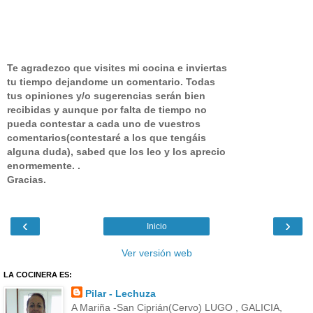
Te agradezco que visites mi cocina e inviertas
tu tiempo dejandome un comentario.
Todas
tus opiniones y/o sugerencias serán bien
recibidas y aunque por falta de tiempo no
pueda contestar a cada uno de vuestros
comentarios(contestaré a los que tengáis
alguna duda), sabed que los leo y los aprecio
enormemente. .
Gracias.
‹
›
Inicio
Ver versión web
LA COCINERA ES:
Pilar - Lechuza
A Mariña -San Ciprián(Cervo) LUGO , GALICIA,