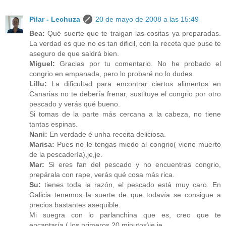
Pilar - Lechuza
20 de mayo de 2008 a las 15:49
Bea:
Qué suerte que te traigan las cositas ya preparadas.
La verdad es que no es tan dificil, con la receta que puse te
aseguro de que saldrá bien.
Miguel:
Gracias por tu comentario. No he probado el
congrio en empanada, pero lo probaré no lo dudes.
Lillu:
La dificultad para encontrar ciertos alimentos en
Canarias no te debería frenar, sustituye el congrio por otro
pescado y verás qué bueno.
Si tomas de la parte más cercana a la cabeza, no tiene
tantas espinas.
Nani:
En verdade é unha receita deliciosa.
Marisa:
Pues no le tengas miedo al congrio( viene muerto
de la pescadería),je,je.
Mar:
Si eres fan del pescado y no encuentras congrio,
prepárala con rape, verás qué cosa más rica.
Su:
tienes toda la razón, el pescado está muy caro. En
Galicia tenemos la suerte de que todavía se consigue a
precios bastantes asequible.
Mi suegra con lo parlanchina que es, creo que te
encantaría ( los primeros 20 minutos)je,je.