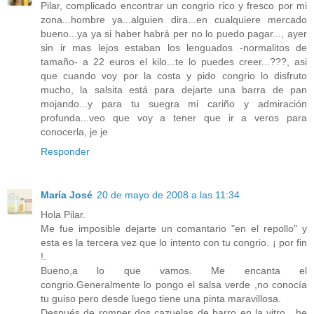
Pilar, complicado encontrar un congrio rico y fresco por mi
zona...hombre ya...alguien dira...en cualquiere mercado
bueno...ya ya si haber habrá per no lo puedo pagar..., ayer
sin ir mas lejos estaban los lenguados -normalitos de
tamaño- a 22 euros el kilo...te lo puedes creer...???, asi
que cuando voy por la costa y pido congrio lo disfruto
mucho, la salsita está para dejarte una barra de pan
mojando...y para tu suegra mi cariño y admiración
profunda...veo que voy a tener que ir a veros para
conocerla, je je
Responder
María José
20 de mayo de 2008 a las 11:34
Hola Pilar.
Me fue imposible dejarte un comantario "en el repollo" y
esta es la tercera vez que lo intento con tu congrio. ¡ por fin
!.
Bueno,a lo que vamos. Me encanta el
congrio.Generalmente lo pongo el salsa verde ,no conocía
tu guiso pero desde luego tiene una pinta maravillosa.
Después de romper dos cazuelas de barro en la vitro , he