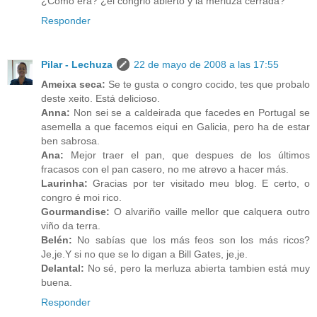
¿Como era? ¿el congrio abierto y la merluza cerrada?
Responder
Pilar - Lechuza
22 de mayo de 2008 a las 17:55
Ameixa seca:
Se te gusta o congro cocido, tes que probalo
deste xeito. Está delicioso.
Anna:
Non sei se a caldeirada que facedes en Portugal se
asemella a que facemos eiqui en Galicia, pero ha de estar
ben sabrosa.
Ana:
Mejor traer el pan, que despues de los últimos
fracasos con el pan casero, no me atrevo a hacer más.
Laurinha:
Gracias por ter visitado meu blog. E certo, o
congro é moi rico.
Gourmandise:
O alvariño vaille mellor que calquera outro
viño da terra.
Belén:
No sabías que los más feos son los más ricos?
Je,je.Y si no que se lo digan a Bill Gates, je,je.
Delantal:
No sé, pero la merluza abierta tambien está muy
buena.
Responder