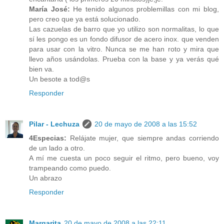
María José:
He tenido algunos problemillas con mi blog,
pero creo que ya está solucionado.
Las cazuelas de barro que yo utilizo son normalitas, lo que
sí les pongo es un fondo difusor de acero inox. que venden
para usar con la vitro. Nunca se me han roto y mira que
llevo años usándolas. Prueba con la base y ya verás qué
bien va.
Un besote a tod@s
Responder
Pilar - Lechuza
20 de mayo de 2008 a las 15:52
4Especias:
Relájate mujer, que siempre andas corriendo
de un lado a otro.
A mí me cuesta un poco seguir el ritmo, pero bueno, voy
trampeando como puedo.
Un abrazo
Responder
Margarita
20 de mayo de 2008 a las 22:11