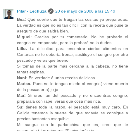
Pilar - Lechuza
20 de mayo de 2008 a las 15:49
Bea:
Qué suerte que te traigan las cositas ya preparadas.
La verdad es que no es tan dificil, con la receta que puse te
aseguro de que saldrá bien.
Miguel:
Gracias por tu comentario. No he probado el
congrio en empanada, pero lo probaré no lo dudes.
Lillu:
La dificultad para encontrar ciertos alimentos en
Canarias no te debería frenar, sustituye el congrio por otro
pescado y verás qué bueno.
Si tomas de la parte más cercana a la cabeza, no tiene
tantas espinas.
Nani:
En verdade é unha receita deliciosa.
Marisa:
Pues no le tengas miedo al congrio( viene muerto
de la pescadería),je,je.
Mar:
Si eres fan del pescado y no encuentras congrio,
prepárala con rape, verás qué cosa más rica.
Su:
tienes toda la razón, el pescado está muy caro. En
Galicia tenemos la suerte de que todavía se consigue a
precios bastantes asequible.
Mi suegra con lo parlanchina que es, creo que te
encantaría ( los primeros 20 minutos)je,je.