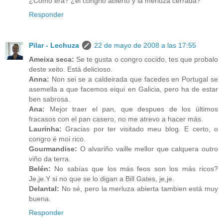
¿Como era? ¿el congrio abierto y la merluza cerrada?
Responder
Pilar - Lechuza
22 de mayo de 2008 a las 17:55
Ameixa seca:
Se te gusta o congro cocido, tes que probalo
deste xeito. Está delicioso.
Anna:
Non sei se a caldeirada que facedes en Portugal se
asemella a que facemos eiqui en Galicia, pero ha de estar
ben sabrosa.
Ana:
Mejor traer el pan, que despues de los últimos
fracasos con el pan casero, no me atrevo a hacer más.
Laurinha:
Gracias por ter visitado meu blog. E certo, o
congro é moi rico.
Gourmandise:
O alvariño vaille mellor que calquera outro
viño da terra.
Belén:
No sabías que los más feos son los más ricos?
Je,je.Y si no que se lo digan a Bill Gates, je,je.
Delantal:
No sé, pero la merluza abierta tambien está muy
buena.
Responder