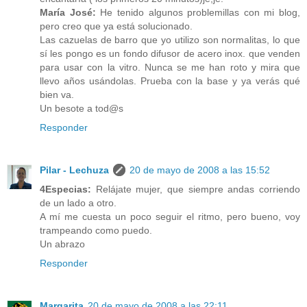
María José:
He tenido algunos problemillas con mi blog,
pero creo que ya está solucionado.
Las cazuelas de barro que yo utilizo son normalitas, lo que
sí les pongo es un fondo difusor de acero inox. que venden
para usar con la vitro. Nunca se me han roto y mira que
llevo años usándolas. Prueba con la base y ya verás qué
bien va.
Un besote a tod@s
Responder
Pilar - Lechuza
20 de mayo de 2008 a las 15:52
4Especias:
Relájate mujer, que siempre andas corriendo
de un lado a otro.
A mí me cuesta un poco seguir el ritmo, pero bueno, voy
trampeando como puedo.
Un abrazo
Responder
Margarita
20 de mayo de 2008 a las 22:11