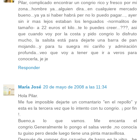
Pilar, complicado encontrar un congrio rico y fresco por mi
zona...hombre ya...alguien dira...en cualquiere mercado
bueno...ya ya si haber habrá per no lo puedo pagar..., ayer
sin ir mas lejos estaban los lenguados -normalitos de
tamaño- a 22 euros el kilo...te lo puedes creer...???, asi
que cuando voy por la costa y pido congrio lo disfruto
mucho, la salsita está para dejarte una barra de pan
mojando...y para tu suegra mi cariño y admiración
profunda...veo que voy a tener que ir a veros para
conocerla, je je
Responder
María José
20 de mayo de 2008 a las 11:34
Hola Pilar.
Me fue imposible dejarte un comantario "en el repollo" y
esta es la tercera vez que lo intento con tu congrio. ¡ por fin
!.
Bueno,a lo que vamos. Me encanta el
congrio.Generalmente lo pongo el salsa verde ,no conocía
tu guiso pero desde luego tiene una pinta maravillosa.
Después de romper dos cazuelas de barro en la vitro , he