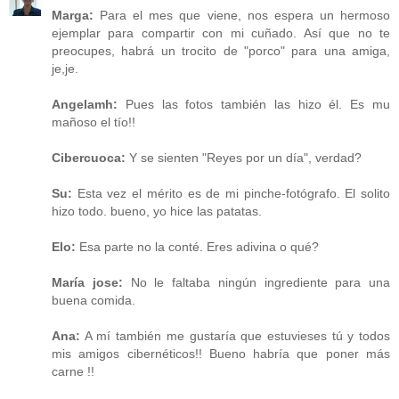
Marga:
Para el mes que viene, nos espera un hermoso
ejemplar para compartir con mi cuñado. Así que no te
preocupes, habrá un trocito de "porco" para una amiga,
je,je.
Angelamh:
Pues las fotos también las hizo él. Es mu
mañoso el tío!!
Cibercuoca:
Y se sienten "Reyes por un día", verdad?
Su:
Esta vez el mérito es de mi pinche-fotógrafo. El solito
hizo todo. bueno, yo hice las patatas.
Elo:
Esa parte no la conté. Eres adivina o qué?
María jose:
No le faltaba ningún ingrediente para una
buena comida.
Ana:
A mí también me gustaría que estuvieses tú y todos
mis amigos cibernéticos!! Bueno habría que poner más
carne !!