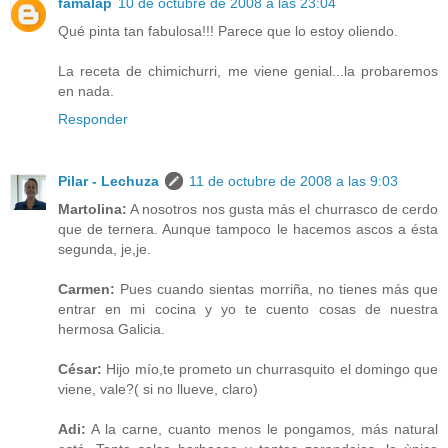
famalap
10 de octubre de 2008 a las 23:04
Qué pinta tan fabulosa!!! Parece que lo estoy oliendo.
La receta de chimichurri, me viene genial...la probaremos
en nada.
Responder
Pilar - Lechuza
11 de octubre de 2008 a las 9:03
Martolina:
A nosotros nos gusta más el churrasco de cerdo
que de ternera. Aunque tampoco le hacemos ascos a ésta
segunda, je,je.
Carmen:
Pues cuando sientas morriña, no tienes más que
entrar en mi cocina y yo te cuento cosas de nuestra
hermosa Galicia.
César:
Hijo mío,te prometo un churrasquito el domingo que
viene, vale?( si no llueve, claro)
Adi:
A la carne, cuanto menos le pongamos, más natural