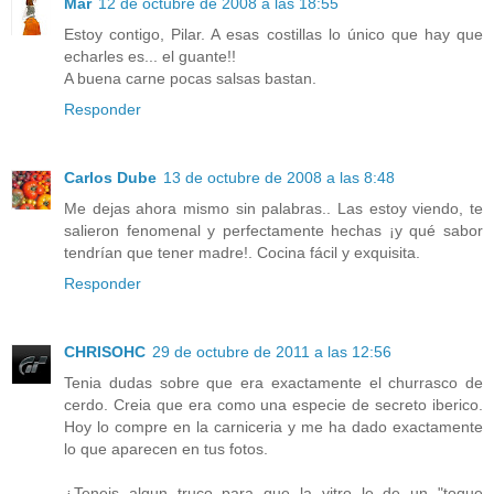
Mar
12 de octubre de 2008 a las 18:55
Estoy contigo, Pilar. A esas costillas lo único que hay que
echarles es... el guante!!
A buena carne pocas salsas bastan.
Responder
Carlos Dube
13 de octubre de 2008 a las 8:48
Me dejas ahora mismo sin palabras.. Las estoy viendo, te
salieron fenomenal y perfectamente hechas ¡y qué sabor
tendrían que tener madre!. Cocina fácil y exquisita.
Responder
CHRISOHC
29 de octubre de 2011 a las 12:56
Tenia dudas sobre que era exactamente el churrasco de
cerdo. Creia que era como una especie de secreto iberico.
Hoy lo compre en la carniceria y me ha dado exactamente
lo que aparecen en tus fotos.
¿Teneis algun truco para que la vitro le de un "toque