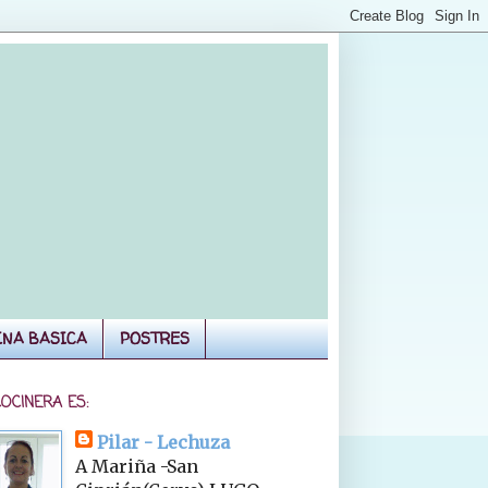
INA BASICA
POSTRES
COCINERA ES:
Pilar - Lechuza
A Mariña -San