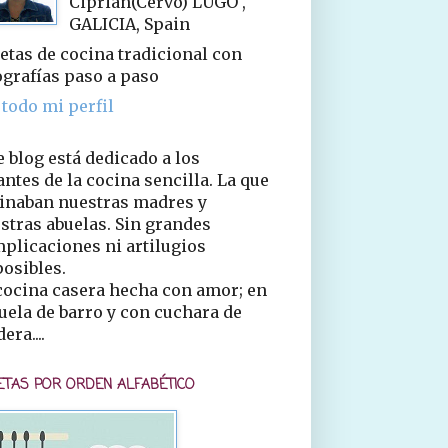
Ciprián(Cervo) LUGO ,
GALICIA, Spain
etas de cocina tradicional con
ografías paso a paso
 todo mi perfil
e blog está dedicado a los
ntes de la cocina sencilla. La que
inaban nuestras madres y
stras abuelas. Sin grandes
plicaciones ni artilugios
osibles.
cocina casera hecha con amor; en
uela de barro y con cuchara de
era....
ETAS POR ORDEN ALFABÉTICO