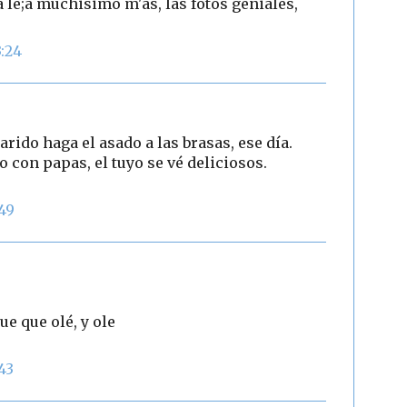
le;a muchisimo m'as, las fotos geniales,
3:24
arido haga el asado a las brasas, ese día.
con papas, el tuyo se vé deliciosos.
:49
e que olé, y ole
43