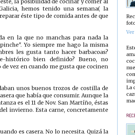
éste, la posibilidad de cocinar y comer al
 Galicia, hemos tenido una semana( la
preparar éste tipo de comida antes de que
Rec
fot
Ver
da en la que no manchas para nada la
 "pinche". Yo siempre me hago la misma
Est
mbres les gusta tanto hacer barbacoas?
ama
e-histórico bien definido? Bueno, no
coc
ro de vez en cuando me gusta que cocinen
nue
com
imp
La 
daban unos buenos trozos de costilla de
caz
casera que había que consumir. Aunque la
mad
anza es el 11 de Nov. San Martíño, éstas
del invierno. Esta carne, concretamente
REC
uando es casera. No lo necesita. Quizá la