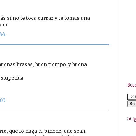
ás si no te toca currar y te tomas una
cer.
:44
buenas brasas, buen tiempo...y buena
estupenda.
Busc
:03
Si q
io, que lo haga el pinche, que sean