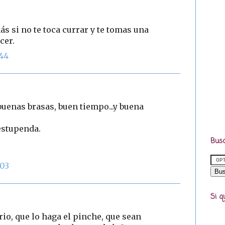
ás si no te toca currar y te tomas una
cer.
:44
buenas brasas, buen tiempo...y buena
estupenda.
Busc
:03
Si q
io, que lo haga el pinche, que sean