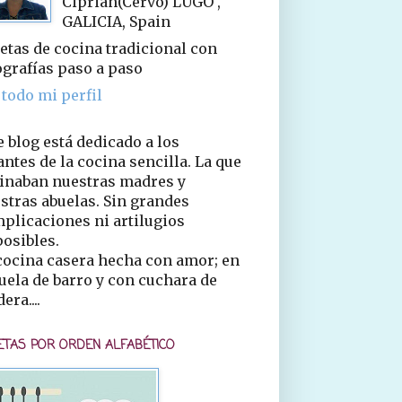
Ciprián(Cervo) LUGO ,
GALICIA, Spain
etas de cocina tradicional con
ografías paso a paso
 todo mi perfil
e blog está dedicado a los
ntes de la cocina sencilla. La que
inaban nuestras madres y
stras abuelas. Sin grandes
plicaciones ni artilugios
osibles.
cocina casera hecha con amor; en
uela de barro y con cuchara de
era....
ETAS POR ORDEN ALFABÉTICO