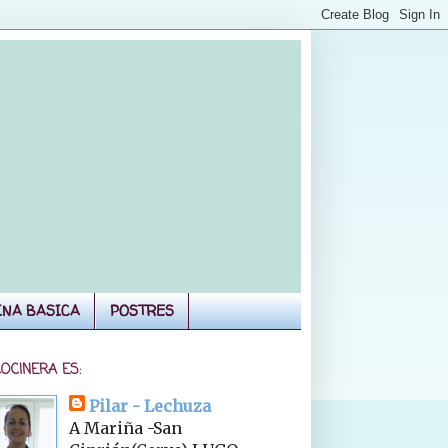
INA BASICA
POSTRES
COCINERA ES:
Pilar - Lechuza
A Mariña -San