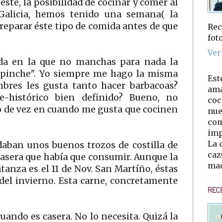
éste, la posibilidad de cocinar y comer al
 Galicia, hemos tenido una semana( la
preparar éste tipo de comida antes de que
Rec
fot
Ver
da en la que no manchas para nada la
 "pinche". Yo siempre me hago la misma
Est
mbres les gusta tanto hacer barbacoas?
ama
e-histórico bien definido? Bueno, no
coc
ro de vez en cuando me gusta que cocinen
nue
com
imp
La 
daban unos buenos trozos de costilla de
caz
casera que había que consumir. Aunque la
mad
anza es el 11 de Nov. San Martíño, éstas
del invierno. Esta carne, concretamente
REC
uando es casera. No lo necesita. Quizá la