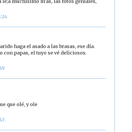
le;a muchisimo m'as, las fotos geniales,
3:24
arido haga el asado a las brasas, ese día.
con papas, el tuyo se vé deliciosos.
:49
e que olé, y ole
43