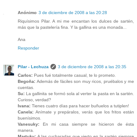
Anónimo
3 de diciembre de 2008 a las 20:28
Riquísimos Pilar. A mi me encantan los dulces de sartén,
más que la pastelería fina. Y la gallina es una monada...
Ana
Responder
Pilar - Lechuza
3 de diciembre de 2008 a las 20:35
Carlos:
Pues fué totalmente casual, te lo prometo.
Begoña:
Además de fáciles son muy ricos, pruébalos y me
cuentas.
Su:
La gallinita se formó sola al verter la pasta en la sartén.
Curioso, verdad?
Ivana:
Tienes cuatro días para hacer buñuelos a tutiplen!
Canela:
Anímate y prepáralos, verás que los fritos están
buenísimos.
Vanesuky:
En mi casa siempre se hicieron de ésta
manera.
Martuky:
A las cucharadas que vierto en la sartén siempre