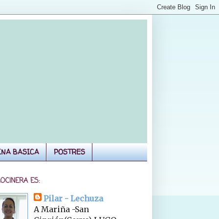
INA BASICA
POSTRES
COCINERA ES:
Pilar - Lechuza
A Mariña -San