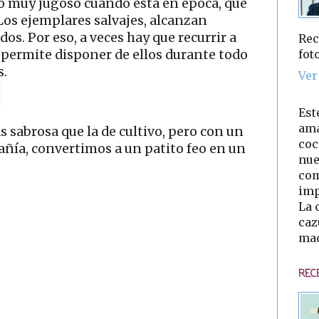
o muy jugoso cuando está en época, que
Los ejemplares salvajes, alcanzan
os. Por eso, a veces hay que recurrir a
Rec
fot
s permite disponer de ellos durante todo
s.
Ver
Est
ama
 sabrosa que la de cultivo, pero con un
coc
ía, convertimos a un patito feo en un
nue
com
imp
La 
caz
mad
REC