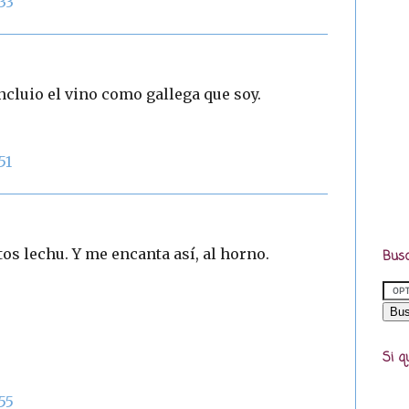
33
ncluio el vino como gallega que soy.
51
os lechu. Y me encanta así, al horno.
Busc
Si q
55