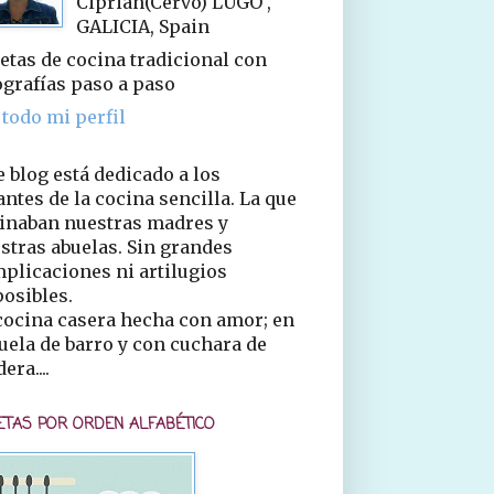
Ciprián(Cervo) LUGO ,
GALICIA, Spain
etas de cocina tradicional con
ografías paso a paso
 todo mi perfil
e blog está dedicado a los
ntes de la cocina sencilla. La que
inaban nuestras madres y
stras abuelas. Sin grandes
plicaciones ni artilugios
osibles.
cocina casera hecha con amor; en
uela de barro y con cuchara de
era....
ETAS POR ORDEN ALFABÉTICO