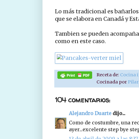
Lo más tradicional es bañarlo
que se elabora en Canadá y Est
Tambien se pueden acompañar 
como en este caso.
Receta de:
Cocina 
Cocinada por
Pila
104 comentarios:
Alejandro Duarte
dijo...
Como de costumbre, una rece
ayer...excelente step bye ste
13 de abril de 2009 a las 8:37