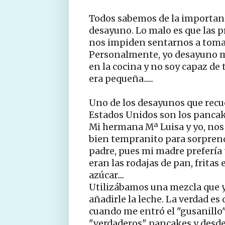
Todos sabemos de la importanc
desayuno. Lo malo es que las p
nos impiden sentarnos a toma
Personalmente, yo desayuno m
en la cocina y no soy capaz de
era pequeña......
Uno de los desayunos que recu
Estados Unidos son los pancak
Mi hermana Mª Luisa y yo, nos
bien tempranito para sorprend
padre, pues mi madre preferí
eran las rodajas de pan, fritas
azúcar....
Utilizábamos una mezcla que y
añadirle la leche. La verdad e
cuando me entró el "gusanillo" 
"verdaderos" pancakes y desde 