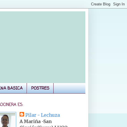
INA BASICA
POSTRES
COCINERA ES:
Pilar - Lechuza
A Mariña -San