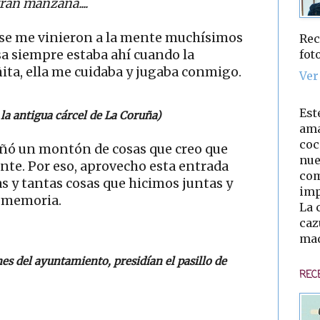
ran manzana....
o, se me vinieron a la mente muchísimos
Rec
fot
a siempre estaba ahí cuando la
ita, ella me cuidaba y jugaba conmigo.
Ver
Est
 la antigua cárcel de La Coruña)
ama
coc
eñó un montón de cosas que creo que
nue
ente. Por eso, aprovecho esta entrada
com
as y tantas cosas que hicimos juntas y
imp
i memoria.
La 
caz
mad
nes del ayuntamiento, presidían el pasillo de
REC