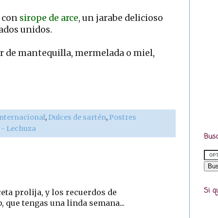
s con
sirope de arce
, un jarabe delicioso
ados unidos.
de mantequilla, mermelada o miel,
internacional
,
Dulces de sartén
,
Postres
r - Lechuza
Busc
Si q
ta prolija, y los recuerdos de
p, que tengas una linda semana...