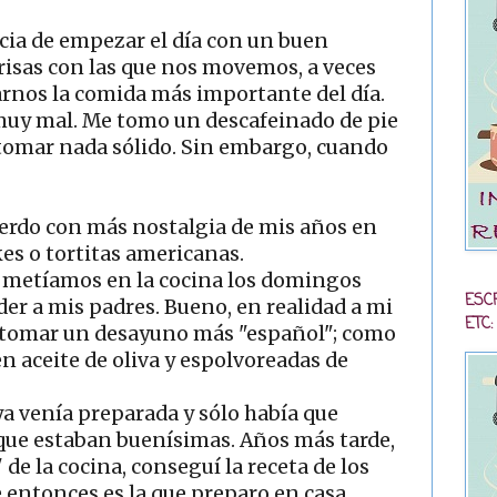
ia de empezar el día con un buen
risas con las que nos movemos, a veces
rnos la comida más importante del día.
uy mal. Me tomo un descafeinado de pie
 tomar nada sólido. Sin embargo, cuando
erdo con más nostalgia de mis años en
es o tortitas americanas.
 metíamos en la cocina los domingos
ESC
er a mis padres. Bueno, en realidad a mi
ETC:
a tomar un desayuno más "español"; como
 en aceite de oliva y espolvoreadas de
a venía preparada y sólo había que
s que estaban buenísimas. Años más tarde,
de la cocina, conseguí la receta de los
entonces es la que preparo en casa.