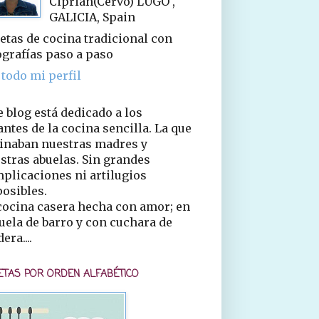
Ciprián(Cervo) LUGO ,
GALICIA, Spain
etas de cocina tradicional con
ografías paso a paso
 todo mi perfil
e blog está dedicado a los
ntes de la cocina sencilla. La que
inaban nuestras madres y
stras abuelas. Sin grandes
plicaciones ni artilugios
osibles.
cocina casera hecha con amor; en
uela de barro y con cuchara de
era....
ETAS POR ORDEN ALFABÉTICO