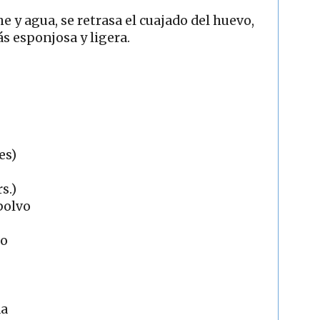
he y agua, se retrasa el cuajado del huevo,
s esponjosa y ligera.
es)
s.)
polvo
do
da