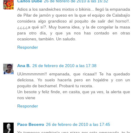
Carlos Dube
26 de febrero de 2010 a las 16:32
Adios a los sandwiches mixtos o bikinis... llegó la empanada
de Pilar de jamón y queso en la que el equipo de Calabajío
considera algo grandioso al poquito de salir del horno!!.
¿¿¿¿a qué sí?. Muy buena idea, y la de congelar la masa
para otro día, y que ya nos has contado en otras
ocasiones, también. Un saludo.
Responder
Ana B.
26 de febrero de 2010 a las 17:38
UUmmmmmm!! empanada, que ricaaa!! Te ha quedado
deliciosa. Yo suelo hacerla pero en hojaldre y con un
poquito de bechamel. Probaré tu receta.
Un besote y feliz finde, en casita, que ya ves, la alerta que
nos viene
Responder
Paco Becerro
26 de febrero de 2010 a las 17:45
Yo tampoco cambiaría una pizza por esta empanada, te lo