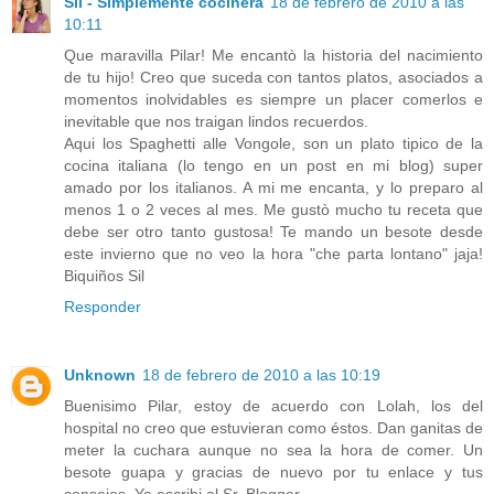
Sil - Simplemente cocinera
18 de febrero de 2010 a las
10:11
Que maravilla Pilar! Me encantò la historia del nacimiento
de tu hijo! Creo que suceda con tantos platos, asociados a
momentos inolvidables es siempre un placer comerlos e
inevitable que nos traigan lindos recuerdos.
Aqui los Spaghetti alle Vongole, son un plato tipico de la
cocina italiana (lo tengo en un post en mi blog) super
amado por los italianos. A mi me encanta, y lo preparo al
menos 1 o 2 veces al mes. Me gustò mucho tu receta que
debe ser otro tanto gustosa! Te mando un besote desde
este invierno que no veo la hora "che parta lontano" jaja!
Biquiños Sil
Responder
Unknown
18 de febrero de 2010 a las 10:19
Buenisimo Pilar, estoy de acuerdo con Lolah, los del
hospital no creo que estuvieran como éstos. Dan ganitas de
meter la cuchara aunque no sea la hora de comer. Un
besote guapa y gracias de nuevo por tu enlace y tus
consejos. Ya escribi al Sr. Blogger.