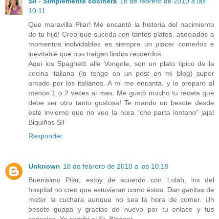
Sil - Simplemente cocinera
18 de febrero de 2010 a las
10:11
Que maravilla Pilar! Me encantò la historia del nacimiento
de tu hijo! Creo que suceda con tantos platos, asociados a
momentos inolvidables es siempre un placer comerlos e
inevitable que nos traigan lindos recuerdos.
Aqui los Spaghetti alle Vongole, son un plato tipico de la
cocina italiana (lo tengo en un post en mi blog) super
amado por los italianos. A mi me encanta, y lo preparo al
menos 1 o 2 veces al mes. Me gustò mucho tu receta que
debe ser otro tanto gustosa! Te mando un besote desde
este invierno que no veo la hora "che parta lontano" jaja!
Biquiños Sil
Responder
Unknown
18 de febrero de 2010 a las 10:19
Buenisimo Pilar, estoy de acuerdo con Lolah, los del
hospital no creo que estuvieran como éstos. Dan ganitas de
meter la cuchara aunque no sea la hora de comer. Un
besote guapa y gracias de nuevo por tu enlace y tus
consejos. Ya escribi al Sr. Blogger.