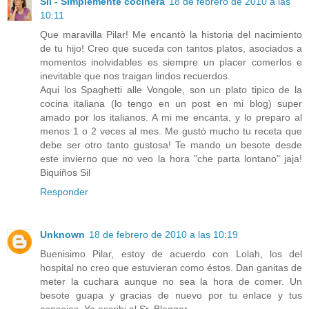
Sil - Simplemente cocinera
18 de febrero de 2010 a las
10:11
Que maravilla Pilar! Me encantò la historia del nacimiento
de tu hijo! Creo que suceda con tantos platos, asociados a
momentos inolvidables es siempre un placer comerlos e
inevitable que nos traigan lindos recuerdos.
Aqui los Spaghetti alle Vongole, son un plato tipico de la
cocina italiana (lo tengo en un post en mi blog) super
amado por los italianos. A mi me encanta, y lo preparo al
menos 1 o 2 veces al mes. Me gustò mucho tu receta que
debe ser otro tanto gustosa! Te mando un besote desde
este invierno que no veo la hora "che parta lontano" jaja!
Biquiños Sil
Responder
Unknown
18 de febrero de 2010 a las 10:19
Buenisimo Pilar, estoy de acuerdo con Lolah, los del
hospital no creo que estuvieran como éstos. Dan ganitas de
meter la cuchara aunque no sea la hora de comer. Un
besote guapa y gracias de nuevo por tu enlace y tus
consejos. Ya escribi al Sr. Blogger.