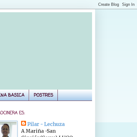
INA BASICA
POSTRES
COCINERA ES:
Pilar - Lechuza
A Mariña -San