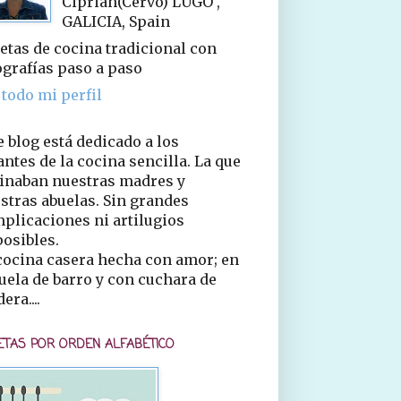
Ciprián(Cervo) LUGO ,
GALICIA, Spain
etas de cocina tradicional con
ografías paso a paso
 todo mi perfil
e blog está dedicado a los
ntes de la cocina sencilla. La que
inaban nuestras madres y
stras abuelas. Sin grandes
plicaciones ni artilugios
osibles.
cocina casera hecha con amor; en
uela de barro y con cuchara de
era....
ETAS POR ORDEN ALFABÉTICO