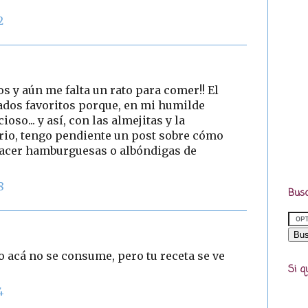
2
dos y aún me falta un rato para comer!! El
ados favoritos porque, en mi humilde
oso... y así, con las almejitas y la
ngrio, tengo pendiente un post sobre cómo
hacer hamburguesas o albóndigas de
8
Busc
 acá no se consume, pero tu receta se ve
Si q
4