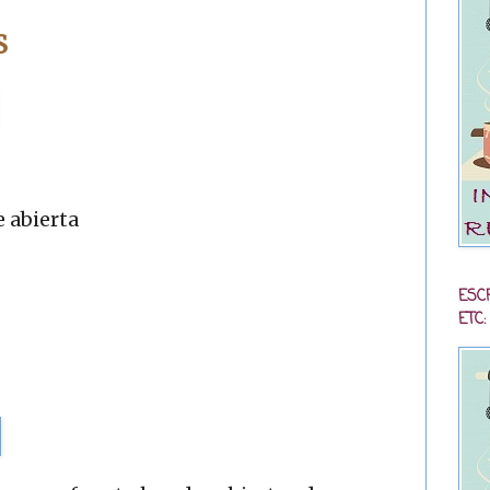
S
e abierta
ESC
ETC: