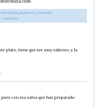
adelechuza.com
 estofados
,
Mariscos
,
Pescado
r - Lechuza
e plato, tiene que ser muy sabroso, y la
8
ito pues con esa salsa que has preparado