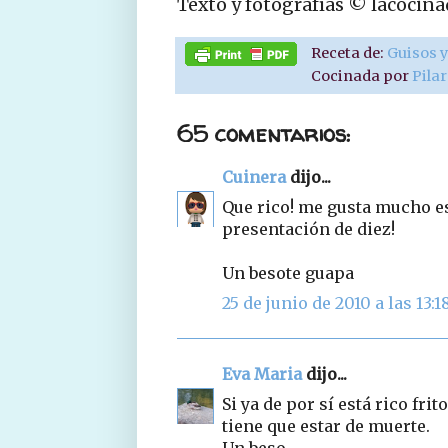
Texto y fotografías © lacocin
Receta de:
Guisos y
Cocinada por
Pila
65 comentarios:
Cuinera
dijo...
Que rico! me gusta mucho est
presentación de diez!
Un besote guapa
25 de junio de 2010 a las 13:1
Eva Maria
dijo...
Si ya de por sí está rico fr
tiene que estar de muerte.
Un beso.