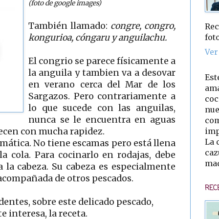
(foto de google images)
También llamado:
congre, congro,
Rec
fot
kongurioa, cóngaru y anguilachu.
Ver
El congrio se parece físicamente a
la anguila y tambien va a desovar
Est
en verano cerca del Mar de los
ama
Sargazos. Pero contrariamente a
coc
lo que sucede con las anguilas,
nue
nunca se le encuentra en aguas
com
imp
crecen con mucha rapidez.
La 
omática. No tiene escamas pero está llena
caz
la cola. Para cocinarlo en rodajas, debe
mad
a la cabeza. Su cabeza es especialmente
 acompañada de otros pescados.
REC
entes, sobre este delicado pescado,
e interesa, la receta.