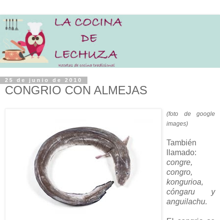
25 de junio de 2010
CONGRIO CON ALMEJAS
(foto de google
images)
También
llamado:
congre,
congro,
kongurioa,
cóngaru y
anguilachu.