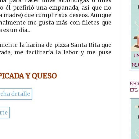
da para hacer unas albóndigas o unas
 él prefirió una empanada, así que no
 madre) que cumplir sus deseos. Aunque
onalmente me gusta más con filetes que
es un día...
mente la harina de pizza Santa Rita que
rada, me facilitaría la labor y me puse
ICADA Y QUESO
ESC
ETC: