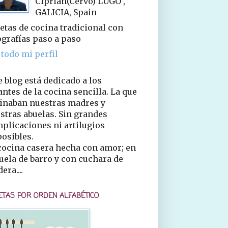
Ciprián(Cervo) LUGO ,
GALICIA, Spain
etas de cocina tradicional con
ografías paso a paso
 todo mi perfil
e blog está dedicado a los
ntes de la cocina sencilla. La que
inaban nuestras madres y
stras abuelas. Sin grandes
plicaciones ni artilugios
osibles.
cocina casera hecha con amor; en
uela de barro y con cuchara de
era....
ETAS POR ORDEN ALFABÉTICO