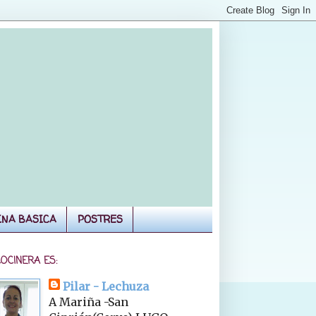
INA BASICA
POSTRES
COCINERA ES:
Pilar - Lechuza
A Mariña -San