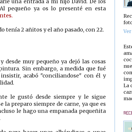
rle una entrada a mi hijo David. De los
Al pequeño ya os lo presenté en esta
ntes.
Rec
fot
o tenía 2 añitos y el año pasado, con 22.
Ver
Est
ama
coc
 y desde muy pequeño ya dejó las cosas
nue
 pintura. Sin embargo, a medida que fué
com
nsistir, acabó "conciliandose" con él y
imp
lidad.
La 
caz
te le gustó desde siempre y le sigue
mad
 la preparo siempre de carne, ya que es
 incluso le hago una empanada pequeñita
REC
.