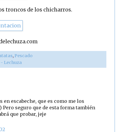
os troncos de los chicharros.
adelechuza.com
atatas
,
Pescado
r - Lechuza
os en escabeche, que es como me los
) Pero seguro que de esta forma también
brá que probar, jeje
:02