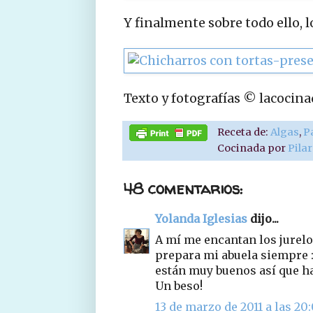
Y finalmente sobre todo ello, l
Texto y fotografías © lacocin
Receta de:
Algas
,
P
Cocinada por
Pila
48 comentarios:
Yolanda Iglesias
dijo...
A mí me encantan los jurel
prepara mi abuela siempre :
están muy buenos así que ha
Un beso!
13 de marzo de 2011 a las 20