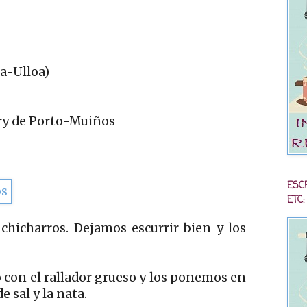
úa-Ulloa)
urry de Porto-Muiños
ESC
ETC:
hicharros. Dejamos escurrir bien y los
o con el rallador grueso y los ponemos en
 sal y la nata.