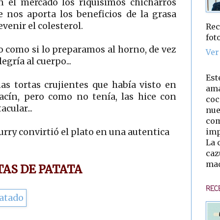
el mercado los riquísimos chicharros
e nos aporta los beneficios de la grasa
venir el colesterol.
Rec
fot
o como si lo preparamos al horno, de vez
Ver
egría al cuerpo...
Est
s tortas crujientes que había visto en
ama
acín, pero como no tenía, las hice con
coc
acular...
nue
com
imp
curry convirtió el plato en una autentica
La 
caz
mad
AS DE PATATA
REC