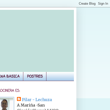
INA BASICA
POSTRES
COCINERA ES:
Pilar - Lechuza
A Mariña -San