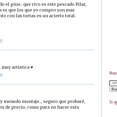
o el pino.. que rico es este pescado Pilar,
sa es que los que yo compro son mas
 con las tortas es un acierto total.
01
 muy artistica ♥
Busc
38
o y menudo montaje.., seguro que probaré,
Si q
ien de precio, como para no hacer esta