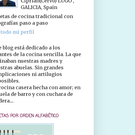
Ciprián(Cervo) LUGO ,
GALICIA, Spain
etas de cocina tradicional con
ografías paso a paso
 todo mi perfil
e blog está dedicado a los
ntes de la cocina sencilla. La que
inaban nuestras madres y
stras abuelas. Sin grandes
plicaciones ni artilugios
osibles.
cocina casera hecha con amor; en
uela de barro y con cuchara de
era....
ETAS POR ORDEN ALFABÉTICO