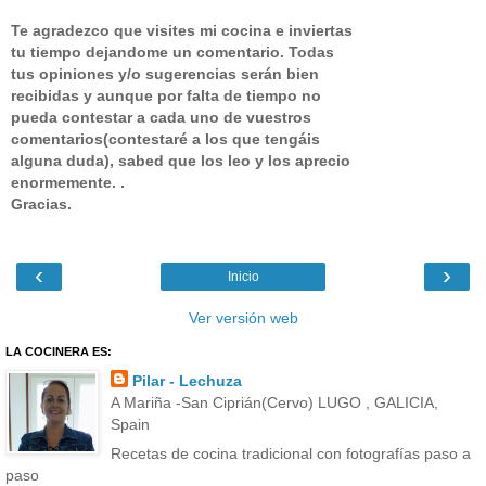
Te agradezco que visites mi cocina e inviertas
tu tiempo dejandome un comentario.
Todas
tus opiniones y/o sugerencias serán bien
recibidas y aunque por falta de tiempo no
pueda contestar a cada uno de vuestros
comentarios(contestaré a los que tengáis
alguna duda), sabed que los leo y los aprecio
enormemente. .
Gracias.
‹
›
Inicio
Ver versión web
LA COCINERA ES:
Pilar - Lechuza
A Mariña -San Ciprián(Cervo) LUGO , GALICIA,
Spain
Recetas de cocina tradicional con fotografías paso a
paso