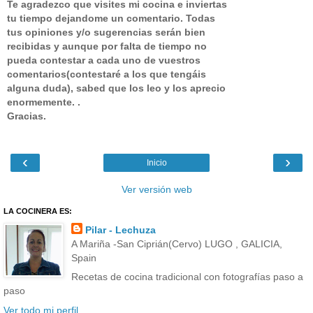
Te agradezco que visites mi cocina e inviertas
tu tiempo dejandome un comentario.
Todas
tus opiniones y/o sugerencias serán bien
recibidas y aunque por falta de tiempo no
pueda contestar a cada uno de vuestros
comentarios(contestaré a los que tengáis
alguna duda), sabed que los leo y los aprecio
enormemente. .
Gracias.
‹
›
Inicio
Ver versión web
LA COCINERA ES:
Pilar - Lechuza
A Mariña -San Ciprián(Cervo) LUGO , GALICIA,
Spain
Recetas de cocina tradicional con fotografías paso a
paso
Ver todo mi perfil