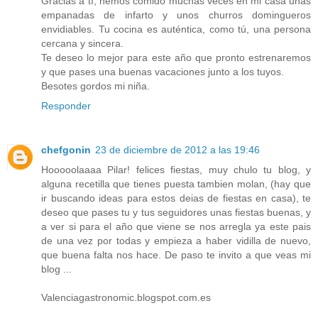
Gracias a tí, hemos comido muchas veces en mi casa unas
empanadas de infarto y unos churros domingueros
envidiables. Tu cocina es auténtica, como tú, una persona
cercana y sincera.
Te deseo lo mejor para este año que pronto estrenaremos
y que pases una buenas vacaciones junto a los tuyos.
Besotes gordos mi niña.
Responder
chefgonin
23 de diciembre de 2012 a las 19:46
Hooooolaaaa Pilar! felices fiestas, muy chulo tu blog, y
alguna recetilla que tienes puesta tambien molan, (hay que
ir buscando ideas para estos deias de fiestas en casa), te
deseo que pases tu y tus seguidores unas fiestas buenas, y
a ver si para el año que viene se nos arregla ya este pais
de una vez por todas y empieza a haber vidilla de nuevo,
que buena falta nos hace. De paso te invito a que veas mi
blog ...
Valenciagastronomic.blogspot.com.es