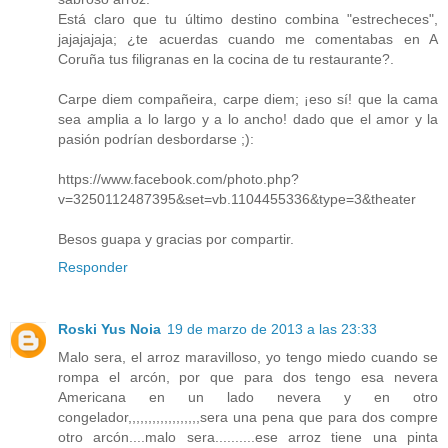
Está claro que tu último destino combina "estrecheces",
jajajajaja; ¿te acuerdas cuando me comentabas en A
Coruña tus filigranas en la cocina de tu restaurante?.
Carpe diem compañeira, carpe diem; ¡eso sí! que la cama
sea amplia a lo largo y a lo ancho! dado que el amor y la
pasión podrían desbordarse ;):
https://www.facebook.com/photo.php?
v=3250112487395&set=vb.1104455336&type=3&theater
Besos guapa y gracias por compartir.
Responder
Roski Yus Noia
19 de marzo de 2013 a las 23:33
Malo sera, el arroz maravilloso, yo tengo miedo cuando se
rompa el arcón, por que para dos tengo esa nevera
Americana en un lado nevera y en otro
congelador,,,,,,,,,,,,,,,,,,sera una pena que para dos compre
otro arcón....malo sera..........ese arroz tiene una pinta