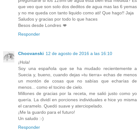
preguntarte si los 125ml de agua esta bien esa medida? Es
que veo que son solo dos deditos de agua mas las 6 yemas
y no me queda con tanto liquido como ati! Que hago!! Jaja
Saludos y gracias por todo lo que haces
Besos desde Londres 💋
Responder
Choovanski
12 de agosto de 2016 a las 16:10
¡Hola!
Soy una española que se ha mudado recientemente a
Suecia y, bueno, cuando dejas »tu tierra» echas de menos
un montón de cosas que no sabías que echarías de
menos... como el tocino de cielo.
Millones de gracias por la receta, me salió justo como yo
quería. La dividí en porciones individuales e hice yo misma
el caramelo. Quedó suave y aterciopelado.
¡Me la guardo para el futuro!
Un saludo :-)
Responder