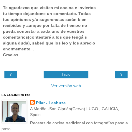
Te agradezco que visites mi cocina e inviertas
tu tiempo dejandome un comentario.
Todas
tus opiniones y/o sugerencias serán bien
recibidas y aunque por falta de tiempo no
pueda contestar a cada uno de vuestros
comentarios(contestaré a los que tengáis
alguna duda), sabed que los leo y los aprecio
enormemente. .
Gracias.
‹
›
Inicio
Ver versión web
LA COCINERA ES:
Pilar - Lechuza
A Mariña -San Ciprián(Cervo) LUGO , GALICIA,
Spain
Recetas de cocina tradicional con fotografías paso a
paso