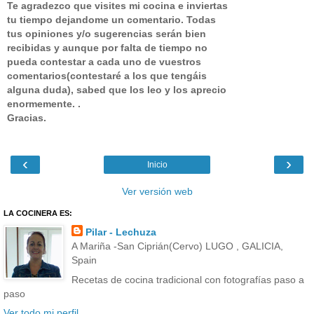
Te agradezco que visites mi cocina e inviertas
tu tiempo dejandome un comentario.
Todas
tus opiniones y/o sugerencias serán bien
recibidas y aunque por falta de tiempo no
pueda contestar a cada uno de vuestros
comentarios(contestaré a los que tengáis
alguna duda), sabed que los leo y los aprecio
enormemente. .
Gracias.
‹
›
Inicio
Ver versión web
LA COCINERA ES:
Pilar - Lechuza
A Mariña -San Ciprián(Cervo) LUGO , GALICIA,
Spain
Recetas de cocina tradicional con fotografías paso a
paso
Ver todo mi perfil