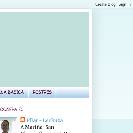
INA BASICA
POSTRES
COCINERA ES:
Pilar - Lechuza
A Mariña -San