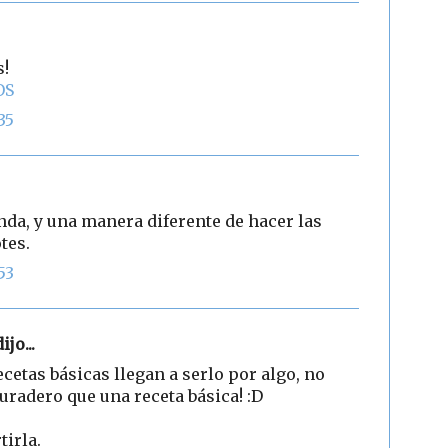
s!
OS
35
nda, y una manera diferente de hacer las
tes.
53
ijo...
cetas básicas llegan a serlo por algo, no
uradero que una receta básica! :D
irla.