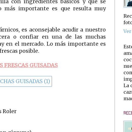
lla con ingredientes básicos y que se
lo más importante es que resulta muy
Rec
fot
árnicos, es aconsejable acudir a nuestro
Ver
ecera o confiar en una de las muchas
ay en el mercado. Lo más importante es
Est
frescas posible.
ama
coc
S FRESCAS GUISADAS
nue
com
imp
La 
caz
mad
s Roler
REC