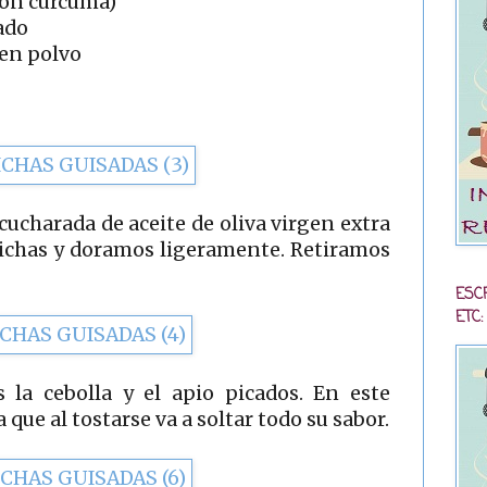
(con cúrcuma)
ado
 en polvo
ucharada de aceite de oliva virgen extra
hichas y doramos ligeramente. Retiramos
ESC
ETC:
 la cebolla y el apio picados. En este
ue al tostarse va a soltar todo su sabor.