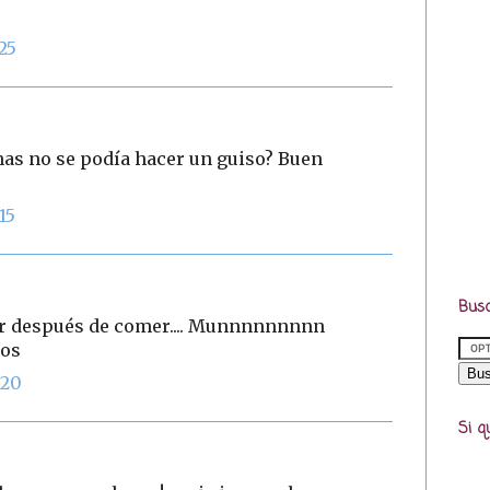
:25
has no se podía hacer un guiso? Buen
15
Busc
nir después de comer.... Munnnnnnnnn
sos
:20
Si q