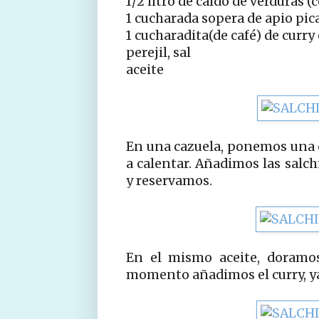
1/2 litro de caldo de verduras 
1 cucharada sopera de apio pic
1 cucharadita(de café) de curry
perejil, sal
aceite
En una cazuela, ponemos una c
a calentar. Añadimos las salc
y reservamos.
En el mismo aceite, doramos
momento añadimos el curry, ya q