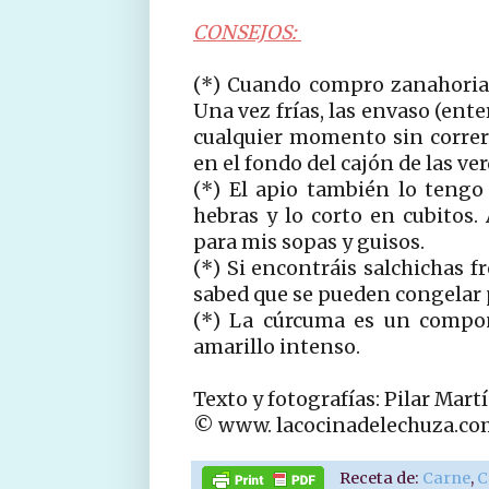
CONSEJOS:
(*) Cuando compro zanahorias,
Una vez frías, las envaso (ente
cualquier momento sin correr
en el fondo del cajón de las ve
(*) El apio también lo tengo 
hebras y lo corto en cubitos. 
para mis sopas y guisos.
(*) Si encontráis salchichas f
sabed que se pueden congelar
(*) La cúrcuma es un compon
amarillo intenso.
Texto y fotografías: Pilar Mart
© www. lacocinadelechuza.co
Receta de:
Carne
,
C