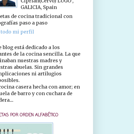
Ciprián(Cervo) LUGO ,
GALICIA, Spain
etas de cocina tradicional con
ografías paso a paso
 todo mi perfil
e blog está dedicado a los
ntes de la cocina sencilla. La que
inaban nuestras madres y
stras abuelas. Sin grandes
plicaciones ni artilugios
osibles.
cocina casera hecha con amor; en
uela de barro y con cuchara de
era....
ETAS POR ORDEN ALFABÉTICO