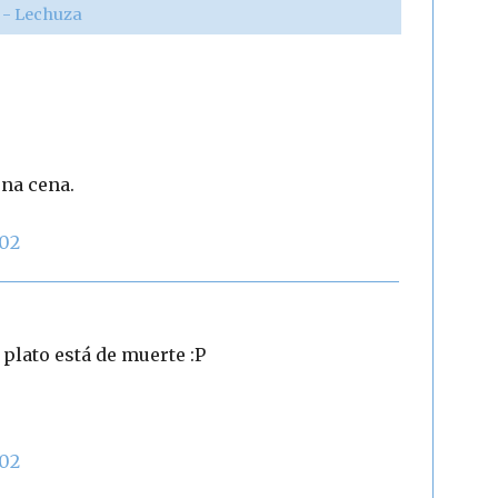
r - Lechuza
una cena.
:02
 plato está de muerte :P
:02