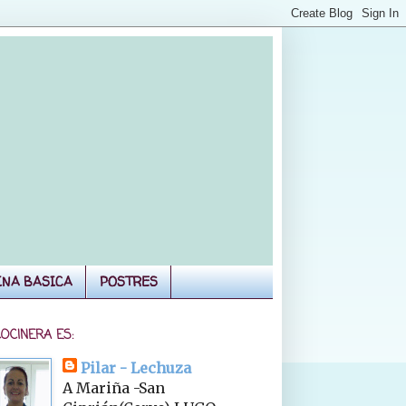
INA BASICA
POSTRES
COCINERA ES:
Pilar - Lechuza
A Mariña -San