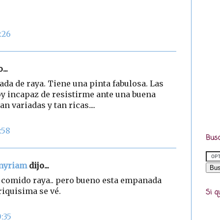
:26
...
a de raya. Tiene una pinta fabulosa. Las
 incapaz de resistirme ante una buena
 variadas y tan ricas....
:58
Busc
-myriam
dijo...
e comido raya.. pero bueno esta empanada
riquisima se vé.
Si q
0:35