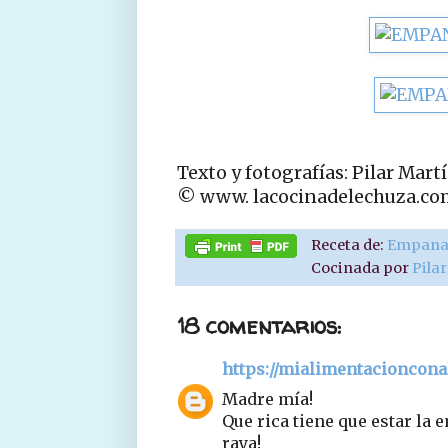
Texto y fotografías: Pilar Mart
© www. lacocinadelechuza.co
Receta de:
Empanad
Cocinada por
Pila
18 comentarios:
https://mialimentacioncon
Madre mía!
Que rica tiene que estar la 
raya!