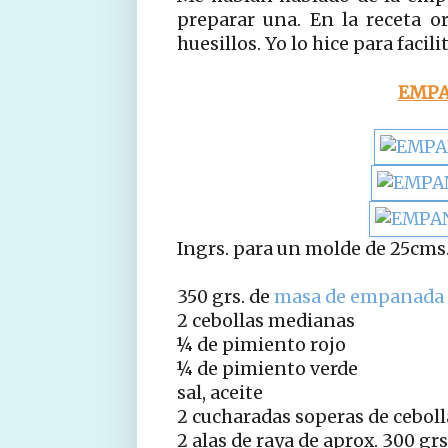
preparar una. En la receta ori
huesillos. Yo lo hice para facil
EMPA
Ingrs. para un molde de 25cms.
350 grs. de
masa de empanada 
2 cebollas medianas
¼ de pimiento rojo
¼ de pimiento verde
sal, aceite
2 cucharadas soperas de ceboll
2 alas de raya de aprox. 300 grs.