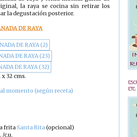
ginal, la raya se cocina sin retirar los
itar la degustación posterior.
NADA DE RAYA
 x 32 cms.
ESC
ETC:
al momento (según receta)
a frita
Santa Rita
(opcional)
 /c.u.