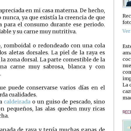
apreciada en mi casa materna. De hecho,
Rec
nunca, ya que existía la creencia de que
fot
a para el consumo durante ese periodo.
Ver
able y su carne muy nutritiva.
o, romboidal o redondeado con una cola
Est
 dos aletas dorsales. La piel de la raya es
ama
coc
 la zona dorsal. La parte comestible de la
nue
una carne muy sabrosa, blanca y con
com
.
imp
La 
ue puede conservarse varios días en el
caz
erda cualidades.
mad
na
caldeirada
o un guiso de pescado, sino
on pequeños, las alas queden muy ricas
REC
cha.
anada de raya y tenía muchas ganas de