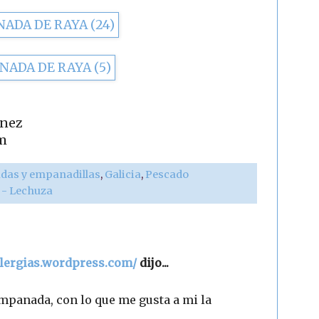
ínez
m
as y empanadillas
,
Galicia
,
Pescado
r - Lechuza
alergias.wordpress.com/
dijo...
empanada, con lo que me gusta a mi la