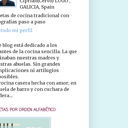
Ciprián(Cervo) LUGO ,
GALICIA, Spain
etas de cocina tradicional con
ografías paso a paso
 todo mi perfil
e blog está dedicado a los
ntes de la cocina sencilla. La que
inaban nuestras madres y
stras abuelas. Sin grandes
plicaciones ni artilugios
osibles.
cocina casera hecha con amor; en
uela de barro y con cuchara de
era....
ETAS POR ORDEN ALFABÉTICO