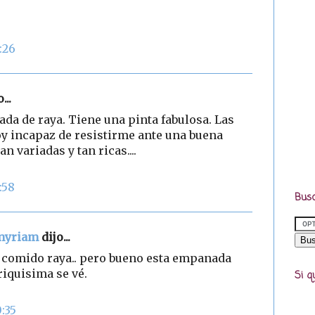
:26
...
a de raya. Tiene una pinta fabulosa. Las
 incapaz de resistirme ante una buena
 variadas y tan ricas....
:58
Busc
-myriam
dijo...
e comido raya.. pero bueno esta empanada
riquisima se vé.
Si q
0:35