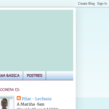
INA BASICA
POSTRES
COCINERA ES:
Pilar - Lechuza
A Mariña -San