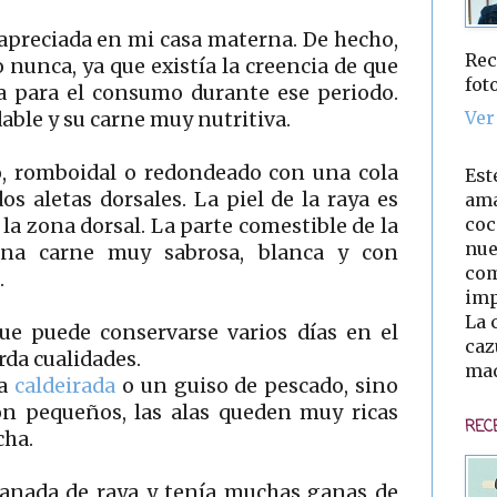
apreciada en mi casa materna. De hecho,
Rec
nunca, ya que existía la creencia de que
fot
a para el consumo durante ese periodo.
Ver
able y su carne muy nutritiva.
o, romboidal o redondeado con una cola
Est
 dos aletas dorsales. La piel de la raya es
ama
coc
 la zona dorsal. La parte comestible de la
nue
una carne muy sabrosa, blanca y con
com
.
imp
La 
ue puede conservarse varios días en el
caz
erda cualidades.
mad
na
caldeirada
o un guiso de pescado, sino
on pequeños, las alas queden muy ricas
REC
cha.
anada de raya y tenía muchas ganas de