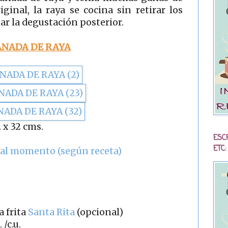
ginal, la raya se cocina sin retirar los
itar la degustación posterior.
NADA DE RAYA
 x 32 cms.
ESC
ETC:
al momento (según receta)
a frita
Santa Rita
(opcional)
 /c.u.