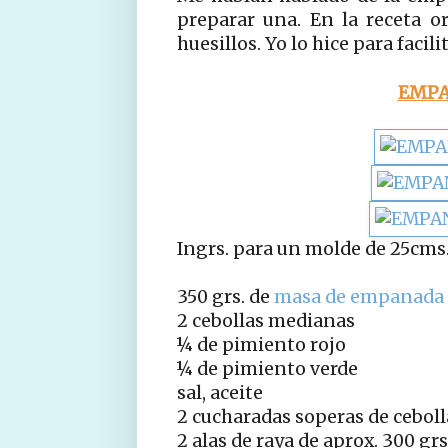
preparar una. En la receta ori
huesillos. Yo lo hice para facil
EMPA
Ingrs. para un molde de 25cms.
350 grs. de
masa de empanada 
2 cebollas medianas
¼ de pimiento rojo
¼ de pimiento verde
sal, aceite
2 cucharadas soperas de ceboll
2 alas de raya de aprox. 300 grs.