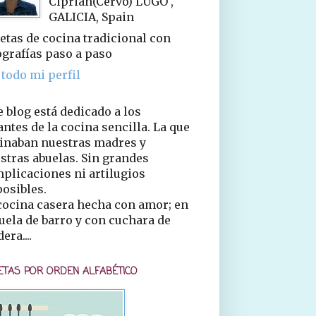
Ciprián(Cervo) LUGO ,
GALICIA, Spain
etas de cocina tradicional con
ografías paso a paso
 todo mi perfil
e blog está dedicado a los
ntes de la cocina sencilla. La que
inaban nuestras madres y
stras abuelas. Sin grandes
plicaciones ni artilugios
osibles.
cocina casera hecha con amor; en
uela de barro y con cuchara de
era....
ETAS POR ORDEN ALFABÉTICO