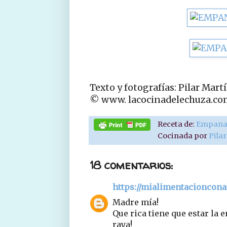
Texto y fotografías: Pilar Mart
© www. lacocinadelechuza.co
Receta de:
Empanad
Cocinada por
Pila
18 comentarios:
https://mialimentacioncon
Madre mía!
Que rica tiene que estar la 
raya!