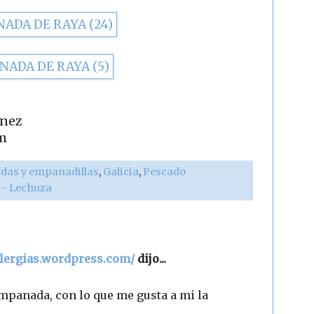
ínez
m
as y empanadillas
,
Galicia
,
Pescado
r - Lechuza
alergias.wordpress.com/
dijo...
empanada, con lo que me gusta a mi la