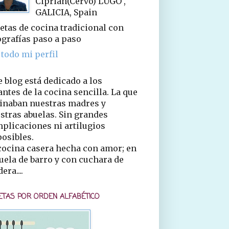
Ciprián(Cervo) LUGO ,
GALICIA, Spain
etas de cocina tradicional con
ografías paso a paso
 todo mi perfil
e blog está dedicado a los
ntes de la cocina sencilla. La que
inaban nuestras madres y
stras abuelas. Sin grandes
plicaciones ni artilugios
osibles.
cocina casera hecha con amor; en
uela de barro y con cuchara de
era....
ETAS POR ORDEN ALFABÉTICO