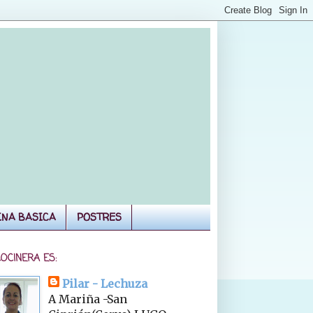
INA BASICA
POSTRES
COCINERA ES:
Pilar - Lechuza
A Mariña -San