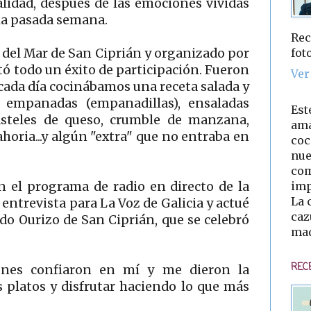
lidad, después de las emociones vividas
la pasada semana.
Rec
fot
a del Mar de San Ciprián y organizado por
tó todo un éxito de participación. Fueron
Ver
e cada día cocinábamos una receta salada y
n; empanadas (empanadillas), ensaladas
Est
 pasteles de queso, crumble de manzana,
ama
ahoria...y algún "extra" que no entraba en
coc
nue
com
imp
n el programa de radio en directo de la
La 
entrevista para La Voz de Galicia y actué
caz
do Ourizo de San Ciprián, que se celebró
mad
REC
enes confiaron en mí y me dieron la
 platos y disfrutar haciendo lo que más