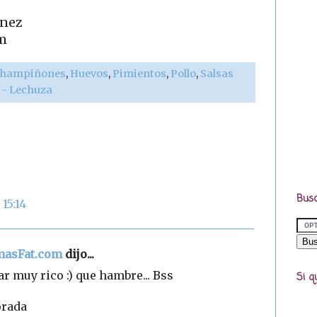
ínez
m
hampiñones
,
Huevos
,
Pimientos
,
Pollo
,
Salsas
r - Lechuza
Busc
15:14
omasFat.com
dijo...
ar muy rico :) que hambre... Bss
Si q
orada