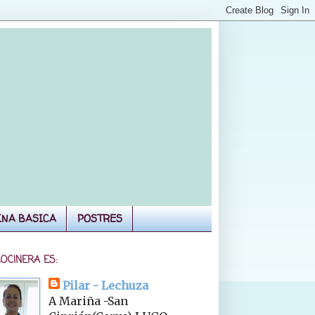
INA BASICA
POSTRES
COCINERA ES:
Pilar - Lechuza
A Mariña -San