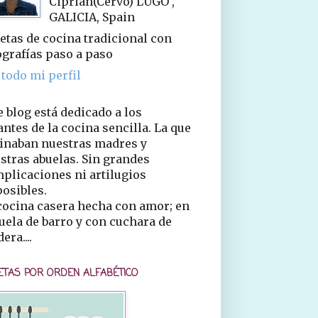
Ciprián(Cervo) LUGO ,
GALICIA, Spain
etas de cocina tradicional con
ografías paso a paso
 todo mi perfil
e blog está dedicado a los
ntes de la cocina sencilla. La que
inaban nuestras madres y
stras abuelas. Sin grandes
plicaciones ni artilugios
osibles.
cocina casera hecha con amor; en
uela de barro y con cuchara de
era....
ETAS POR ORDEN ALFABÉTICO