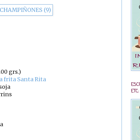
00 grs.)
a frita Santa Rita
ESC
soja
ETC:
rrins
ra