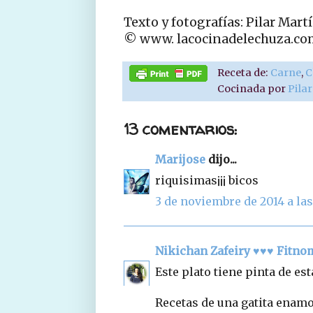
Texto y fotografías: Pilar Mart
© www. lacocinadelechuza.co
Receta de:
Carne
,
C
Cocinada por
Pila
13 comentarios:
Marijose
dijo...
riquisimas¡¡¡ bicos
3 de noviembre de 2014 a las 
Nikichan Zafeiry ♥♥♥ Fitn
Este plato tiene pinta de est
Recetas de una gatita enam