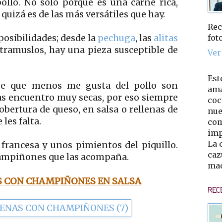
ollo. No solo porque es una carne rica,
quizá es de las más versátiles que hay.
Rec
fot
posibilidades; desde la
pechuga
, las
alitas
tramuslos, hay una pieza susceptible de
Ver
Est
te que menos me gusta del pollo son
ama
as encuentro muy secas, por eso siempre
coc
bertura de queso, en salsa o rellenas de
nue
 les falta.
com
imp
La 
 francesa y unos pimientos del piquillo.
caz
champiñones que las acompaña.
mad
 CON CHAMPIÑONES EN SALSA
REC